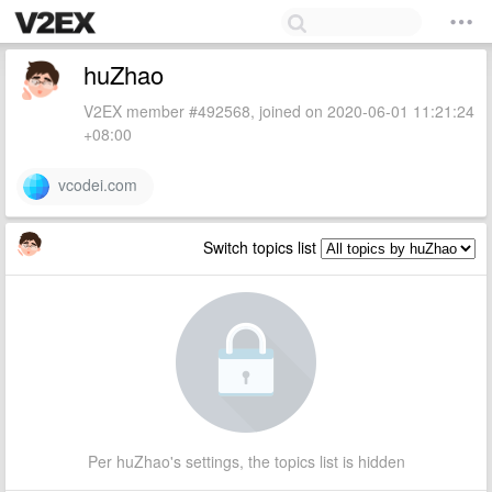
huZhao
V2EX member #492568, joined on 2020-06-01 11:21:24
+08:00
vcodei.com
Switch topics list
Per huZhao's settings, the topics list is hidden