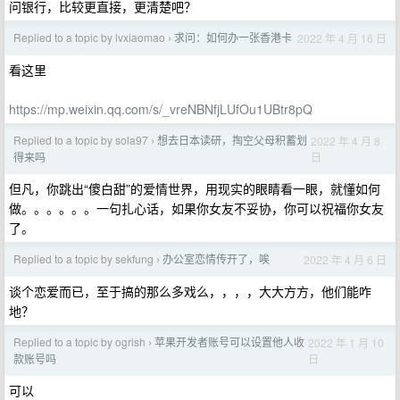
问银行，比较更直接，更清楚吧？
Replied to a topic by lvxiaomao
求问：如何办一张香港卡
2022 年 4 月 16 日
›
看这里
https://mp.weixin.qq.com/s/_vreNBNfjLUfOu1UBtr8pQ
Replied to a topic by sola97
想去日本读研，掏空父母积蓄划
2022 年 4 月 8
›
日
得来吗
但凡，你跳出“傻白甜”的爱情世界，用现实的眼睛看一眼，就懂如何
做。。。。。。一句扎心话，如果你女友不妥协，你可以祝福你女友
了。
Replied to a topic by sekfung
办公室恋情传开了，唉
2022 年 4 月 6 日
›
谈个恋爱而已，至于搞的那么多戏么，，，，大大方方，他们能咋
地？
Replied to a topic by ogrish
苹果开发者账号可以设置他人收
2022 年 1 月 10
›
日
款账号吗
可以