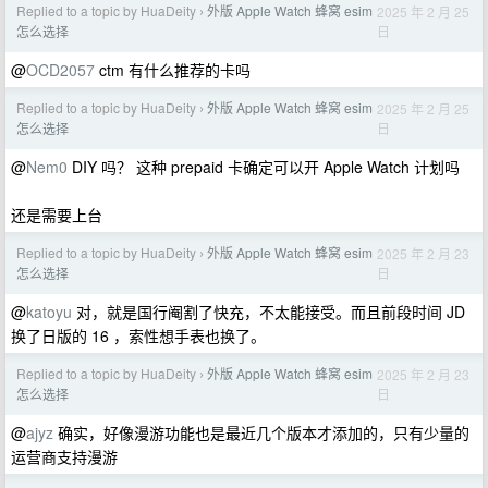
Replied to a topic by HuaDeity
外版 Apple Watch 蜂窝 esim
2025 年 2 月 25
›
日
怎么选择
@
OCD2057
ctm 有什么推荐的卡吗
Replied to a topic by HuaDeity
外版 Apple Watch 蜂窝 esim
2025 年 2 月 25
›
日
怎么选择
@
Nem0
DIY 吗？ 这种 prepaid 卡确定可以开 Apple Watch 计划吗
还是需要上台
Replied to a topic by HuaDeity
外版 Apple Watch 蜂窝 esim
2025 年 2 月 23
›
日
怎么选择
@
katoyu
对，就是国行阉割了快充，不太能接受。而且前段时间 JD
换了日版的 16 ，索性想手表也换了。
Replied to a topic by HuaDeity
外版 Apple Watch 蜂窝 esim
2025 年 2 月 23
›
日
怎么选择
@
ajyz
确实，好像漫游功能也是最近几个版本才添加的，只有少量的
运营商支持漫游