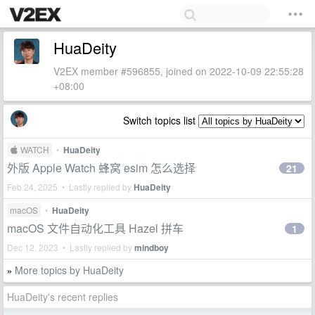
HuaDeity
V2EX member #596855, joined on 2022-10-09 22:55:28
+08:00
Switch topics list
 WATCH
•
HuaDeity
外版 Apple Watch 蜂窝 esim 怎么选择
21
Feb 24, 2025 • Lastly replied by
HuaDeity
macOS
•
HuaDeity
macOS 文件自动化工具 Hazel 拼车
1
Dec 12, 2023 • Lastly replied by
mindboy
More topics by HuaDeity
»
HuaDeity's recent replies