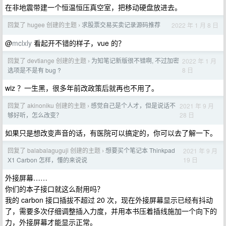
在非地震带建一个恒温恒压真空室，把移动硬盘放进去。
回复了 hugee 创建的主题
求股票交易买卖记录源码推荐
2022 年 1 月 8 日
›
@
mclxly
看起开不错的样子，vue 的？
回复了 devtiange 创建的主题
为知笔记新版很不错啊, 不过加密
2022 年 1 月
›
8 日
选项是不是有 bug ?
wiz ？一生黑，很多年前改政策后就再也不用了。
回复了 akinoniku 创建的主题
感觉自己是个人才，但是说话不
2021 年 9 月
›
28 日
够好听，怎么改变？
如果只是想改变声音的话，有医院可以搞定的，你可以去了解一下。
回复了 balabalaguguji 创建的主题
想要买个笔记本 Thinkpad
2021 年 9 月
›
19 日
X1 Carbon 怎样，懂的来说说
外接屏幕……
你们的本子接口就这么耐用吗？
我的 carbon 接口插拔不超过 20 次，现在外接屏幕显示已经有抖动
了，需要多次仔细调整插入力度，并用本书压着插线施加一个向下的
力，外接屏幕才能显示正常。