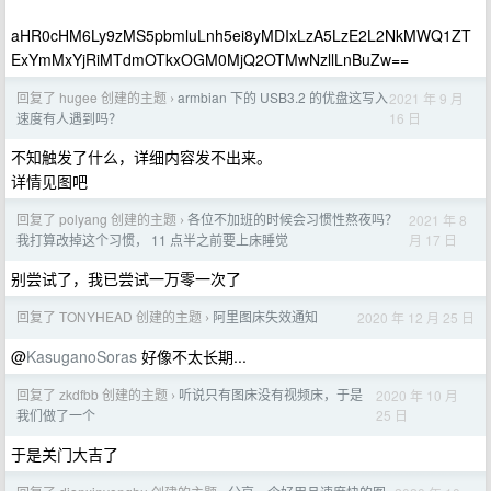
aHR0cHM6Ly9zMS5pbmluLnh5ei8yMDIxLzA5LzE2L2NkMWQ1ZT
ExYmMxYjRiMTdmOTkxOGM0MjQ2OTMwNzllLnBuZw==
回复了 hugee 创建的主题
armbian 下的 USB3.2 的优盘这写入
2021 年 9 月
›
16 日
速度有人遇到吗？
不知触发了什么，详细内容发不出来。
详情见图吧
回复了 polyang 创建的主题
各位不加班的时候会习惯性熬夜吗？
2021 年 8
›
月 17 日
我打算改掉这个习惯， 11 点半之前要上床睡觉
别尝试了，我已尝试一万零一次了
回复了 TONYHEAD 创建的主题
阿里图床失效通知
2020 年 12 月 25 日
›
@
KasuganoSoras
好像不太长期...
回复了 zkdfbb 创建的主题
听说只有图床没有视频床，于是
2020 年 10 月
›
25 日
我们做了一个
于是关门大吉了