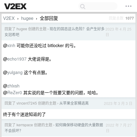
V2EX
hugee
全部回复
回复总数
1077
›
›
回复了 hugee 创建的主题
现在的固态这么危险？会产生好多
2023 年 4 月 25
›
日
女冠希吧
@
xinh
可能你还没吃过 bitlocker 的亏。
@
echo1937
大佬说得是。
@
yulgang
这个有点狠。
@
zhlxsh
@
ReZer0
其实说的是一个既要又要的问题，哈哈。
回复了 vincent7245 创建的主题
从苹果全家桶逃离
2023 年 3 月 3 日
›
终于有个迷途知返的了
回复了 kerrspace 创建的主题
如何确保移动硬盘的大量数据
2022 年 7 月 27
›
日
不会损坏？