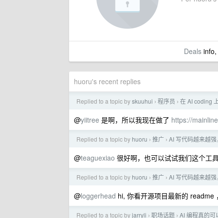
Deals
info,
huoru's recent replies
Replied to a topic by
skuuhui
程序员
在 AI codi
›
›
@
yiitree
是啊，所以我现在做了
https://mainlin
Replied to a topic by
huoru
推广
AI 写代码越来越
›
›
@
teaguexiao
很好啊，也可以试试我们这个工具，a
Replied to a topic by
huoru
推广
AI 写代码越来越
›
›
@
loggerhead
hi, 你看开源项目最新的 read
Replied to a topic by
jarryli
职场话题
AI 编程真的
›
›