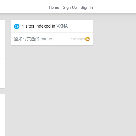
Home
Sign Up
Sign In
1 sites indexed in
VXNA
豁如写东西的 cache
7 articles