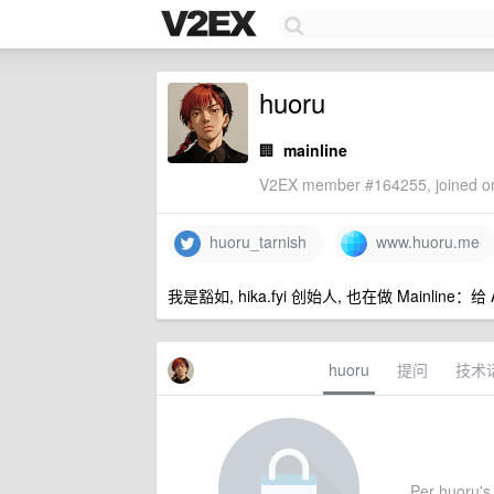
huoru
🏢
mainline
V2EX member #164255, joined on
huoru_tarnish
www.huoru.me
我是豁如, hika.fyi 创始人, 也在做 Mainline：给 AI c
huoru
提问
技术
Per huoru's 