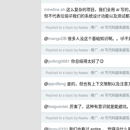
mineline.sh
这么复杂的项目，我们全用 ai 写
但不代表垃圾🤣我们的系统设计功能以及测试
Replied to a topic by
huoru
推广
AI 写代码越来越
›
›
@
mangoDB
很多人没这个基础知识啊。。🤣不
Replied to a topic by
huoru
推广
AI 写代码越来越
›
›
@
yufeng0681
你总结得太好了😉
Replied to a topic by
huoru
推广
AI 写代码越来越
›
›
@
qianlifeng
是的，但也有上下文限制以及注意力的问
Replied to a topic by
huoru
推广
AI 写代码越来越
›
›
@
teaguexiao
厉害了，这种有意识就是能避坑
Replied to a topic by
huoru
推广
AI 写代码越来越
›
›
@
fennu2333
我们也看过 entire ， 觉