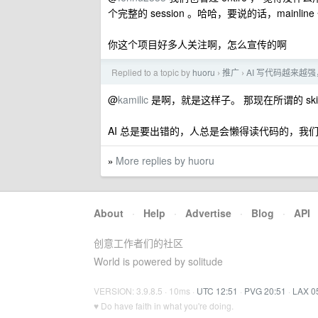
个完整的 session 。哈哈，要说的话，mainline 
你这个项目好多人关注啊，怎么宣传的啊
Replied to a topic by
huoru
推广
AI 写代码越来越
›
›
@
kamilic
是啊，就是这样子。 那现在所谓的 skill, har
AI 总是要出错的，人总是会懒得读代码的，
More replies by huoru
»
About
·
Help
·
Advertise
·
Blog
·
API
创意工作者们的社区
World is powered by solitude
VERSION: 3.9.8.5 · 10ms ·
UTC 12:51
·
PVG 20:51
·
LAX 0
♥ Do have faith in what you're doing.