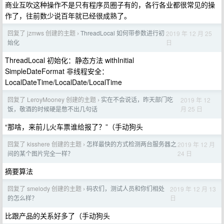
商业互吹这种操作不是只有程序员圈子有的，各行各业都很常见的操
作了，往前数少说百年就已经很成熟了。
回复了 jzmws 创建的主题
ThreadLocal 如何带参数进行初
2019 年 12 月 25
›
日
始化
ThreadLocal 初始化：静态方法 withInitial
SimpleDateFormat 非线程安全：
LocalDateTime/LocalDate/LocalTime
回复了 LeroyMooney 创建的主题
实在不会说话，昨天部门吃
2019 年 12
›
月 25 日
饭，敬酒的时候硬是憋不出几句话
“那啥，来前儿火车票谁给报了？”（手动狗头
回复了 kisshere 创建的主题
怎样最快的方式检测两台服务器之
2019 年 12 月
›
24 日
间的某个图片完全一样？
摘要算法
回复了 smelody 创建的主题
码农们，测试人员和你们相处
2019 年 12 月 13
›
日
的怎么样？
比跟产品的关系好多了（手动狗头