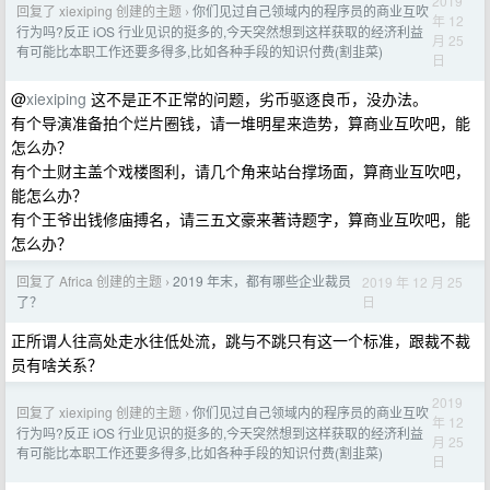
2019
回复了 xiexiping 创建的主题
你们见过自己领域内的程序员的商业互吹
›
年 12
行为吗?反正 iOS 行业见识的挺多的,今天突然想到这样获取的经济利益
月 25
有可能比本职工作还要多得多,比如各种手段的知识付费(割韭菜)
日
@
xiexiping
这不是正不正常的问题，劣币驱逐良币，没办法。
有个导演准备拍个烂片圈钱，请一堆明星来造势，算商业互吹吧，能
怎么办？
有个土财主盖个戏楼图利，请几个角来站台撑场面，算商业互吹吧，
能怎么办？
有个王爷出钱修庙搏名，请三五文豪来著诗题字，算商业互吹吧，能
怎么办？
回复了 Africa 创建的主题
2019 年末，都有哪些企业裁员
2019 年 12 月 25
›
日
了？
正所谓人往高处走水往低处流，跳与不跳只有这一个标准，跟裁不裁
员有啥关系？
2019
回复了 xiexiping 创建的主题
你们见过自己领域内的程序员的商业互吹
›
年 12
行为吗?反正 iOS 行业见识的挺多的,今天突然想到这样获取的经济利益
月 25
有可能比本职工作还要多得多,比如各种手段的知识付费(割韭菜)
日