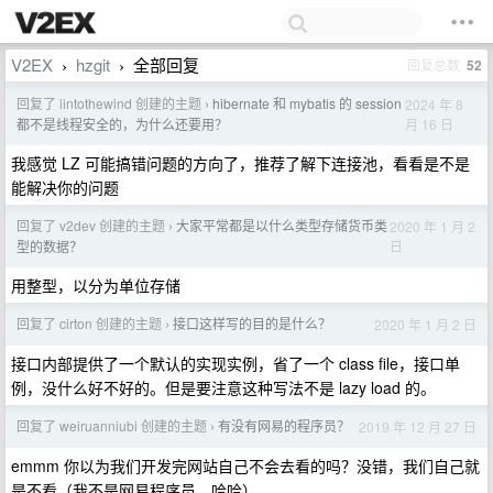
V2EX
hzgit
全部回复
回复总数
52
›
›
回复了 iintothewind 创建的主题
hibernate 和 mybatis 的 session
2024 年 8
›
月 16 日
都不是线程安全的，为什么还要用？
我感觉 LZ 可能搞错问题的方向了，推荐了解下连接池，看看是不是
能解决你的问题
回复了 v2dev 创建的主题
大家平常都是以什么类型存储货币类
2020 年 1 月 2
›
日
型的数据？
用整型，以分为单位存储
回复了 cirton 创建的主题
接口这样写的目的是什么？
2020 年 1 月 2 日
›
接口内部提供了一个默认的实现实例，省了一个 class file，接口单
例，没什么好不好的。但是要注意这种写法不是 lazy load 的。
回复了 weiruanniubi 创建的主题
有没有网易的程序员？
2019 年 12 月 27 日
›
emmm 你以为我们开发完网站自己不会去看的吗？没错，我们自己就
是不看（我不是网易程序员，哈哈）