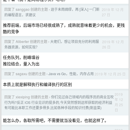
回复了 sanggao 创建的主题
迫于未雨绸缪，再 [深入] 一门新
2019 年 12 月
›
27 日
的编程语言，求建议
推荐前端，后端市场已经很成熟了，成熟就意味着更少的机会，更残
酷的竞争
回复了 Aliberter 创建的主题
大佬们，想让项目充分的利用服
2019 年 12 月
›
26 日
务器资源，如何实现？
任务队列，削峰填谷
推拉结合，量入为出
回复了 sagaxu 创建的主题
Java vs Go，性能，内存占用
2019 年 12 月 25 日
›
本质上就是解释执行和编译执行的区别
2019
回复了 xiexiping 创建的主题
你们见过自己领域内的程序员的商业互吹
›
年 12
行为吗?反正 iOS 行业见识的挺多的,今天突然想到这样获取的经济利益
月 25
有可能比本职工作还要多得多,比如各种手段的知识付费(割韭菜)
日
能怎么办，各取所需吧，不需要就当没看见，也就这样了。