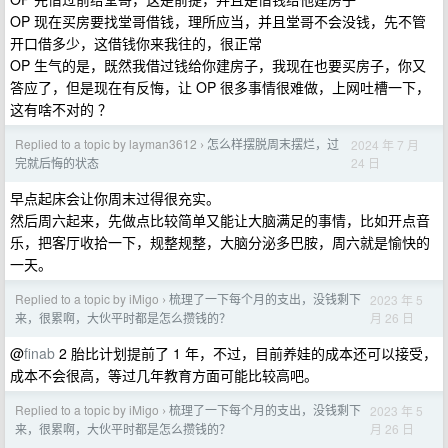
OP 现在买房要找堂哥借钱，理所应当，并且堂哥不会没钱，先不管
开口借多少，这借钱你来我往的，很正常
OP 生气的是，既然我借过钱给你建房子，我现在也要买房子，你又
答应了，但是现在有反悔，让 OP 很多事情很难做，上网吐槽一下，
这有啥不对的 ？
Replied to a topic by layman3612
怎么样摆脱周末摆烂，过
2024 年 7 月
›
24 日
完就后悔的状态
早点起床会让你周末过得很充实。
然后周六起来，先做点比较简单又能让大脑满足的事情，比如开点音
乐，把客厅收拾一下，规整规整，大脑分泌多巴胺，周六就是愉快的
一天。
Replied to a topic by iMigo
梳理了一下每个月的支出，没钱剩下
2023 年 5
›
月 26 日
来，很累啊，大伙平时都是怎么攒钱的？
@
finab
2 胎比计划提前了 1 年，不过，目前养娃的成本还可以接受，
成本不会很高，等过几年教育方面可能比较高吧。
Replied to a topic by iMigo
梳理了一下每个月的支出，没钱剩下
2023 年 5
›
月 26 日
来，很累啊，大伙平时都是怎么攒钱的？