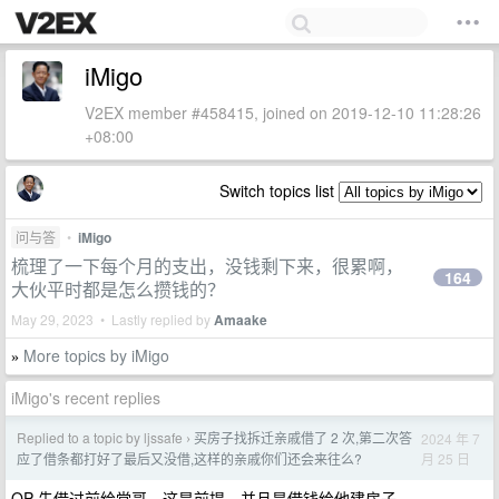
iMigo
V2EX member #458415, joined on 2019-12-10 11:28:26
+08:00
Switch topics list
问与答
•
iMigo
梳理了一下每个月的支出，没钱剩下来，很累啊，
164
大伙平时都是怎么攒钱的？
May 29, 2023 • Lastly replied by
Amaake
More topics by iMigo
»
iMigo's recent replies
Replied to a topic by ljssafe
买房子找拆迁亲戚借了 2 次,第二次答
2024 年 7
›
月 25 日
应了借条都打好了最后又没借,这样的亲戚你们还会来往么?
OP 先借过前给堂哥，这是前提，并且是借钱给他建房子