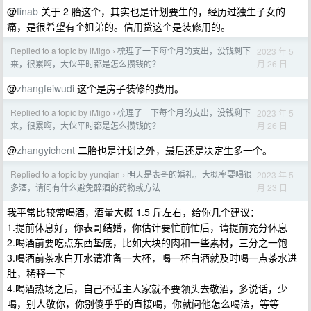
@
finab
关于 2 胎这个，其实也是计划要生的，经历过独生子女的
痛，是很希望有个姐弟的。信用贷这个是装修用的。
Replied to a topic by iMigo
梳理了一下每个月的支出，没钱剩下
2023 年 5
›
月 26 日
来，很累啊，大伙平时都是怎么攒钱的？
@
zhangfeiwudi
这个是房子装修的费用。
Replied to a topic by iMigo
梳理了一下每个月的支出，没钱剩下
2023 年 5
›
月 26 日
来，很累啊，大伙平时都是怎么攒钱的？
@
zhangyichent
二胎也是计划之外，最后还是决定生多一个。
Replied to a topic by yunqian
明天是表哥的婚礼，大概率要喝很
2023 年 5
›
月 23 日
多酒，请问有什么避免醉酒的药物或方法
我平常比较常喝酒，酒量大概 1.5 斤左右，给你几个建议：
1.提前休息好，你表哥结婚，你估计要忙前忙后，请提前充分休息
2.喝酒前要吃点东西垫底，比如大块的肉和一些素材，三分之一饱
3.喝酒前茶水白开水请准备一大杯，喝一杯白酒就及时喝一点茶水进
肚，稀释一下
4.喝酒热场之后，自己不适主人家就不要领头去敬酒，多说话，少
喝，别人敬你，你别傻乎乎的直接喝，你就问他怎么喝法，等等