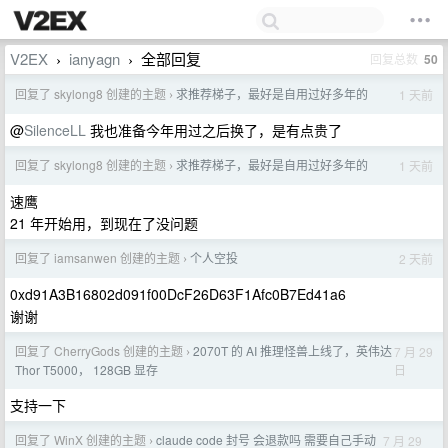
V2EX
ianyagn
全部回复
回复总数
50
›
›
回复了 skylong8 创建的主题
求推荐梯子，最好是自用过好多年的
1 天前
›
@
SilenceLL
我也准备今年用过之后换了，是有点贵了
回复了 skylong8 创建的主题
求推荐梯子，最好是自用过好多年的
1 天前
›
速鹰
21 年开始用，到现在了没问题
回复了 iamsanwen 创建的主题
个人空投
2 天前
›
0xd91A3B16802d091f00DcF26D63F1Afc0B7Ed41a6
谢谢
回复了 CherryGods 创建的主题
2070T 的 AI 推理怪兽上线了，英伟达
7 月 29
›
日
Thor T5000， 128GB 显存
支持一下
回复了 WinX 创建的主题
claude code 封号 会退款吗 需要自己手动
7 月 29
›