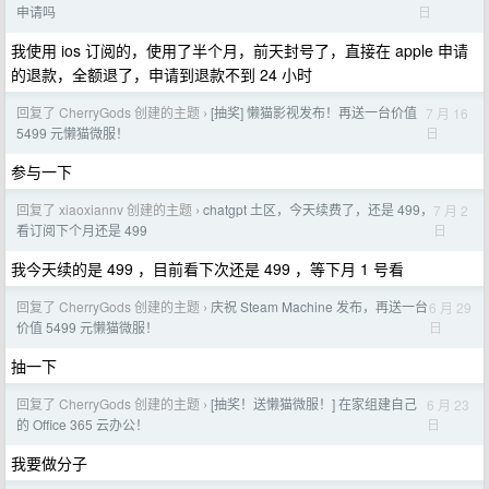
日
申请吗
我使用 ios 订阅的，使用了半个月，前天封号了，直接在 apple 申请
的退款，全额退了，申请到退款不到 24 小时
回复了 CherryGods 创建的主题
[抽奖] 懒猫影视发布！再送一台价值
7 月 16
›
日
5499 元懒猫微服！
参与一下
回复了 xiaoxiannv 创建的主题
chatgpt 土区，今天续费了，还是 499，
7 月 2
›
日
看订阅下个月还是 499
我今天续的是 499 ，目前看下次还是 499 ，等下月 1 号看
回复了 CherryGods 创建的主题
庆祝 Steam Machine 发布，再送一台
6 月 29
›
日
价值 5499 元懒猫微服！
抽一下
回复了 CherryGods 创建的主题
[抽奖！送懒猫微服！] 在家组建自己
6 月 23
›
日
的 Office 365 云办公！
我要做分子