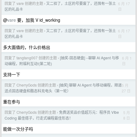
回复了 vare 创建的主题
又二验了，土区的号要废了，还囤有一张土
6 月 17
›
日
区的礼品卡
@
vare
要，加我 V id_working
回复了 vare 创建的主题
又二验了，土区的号要废了，还囤有一张土
6 月 17
›
日
区的礼品卡
多大面值的，什么价格出
回复了 tangtang007 创建的主题
[抽奖-固态硬盘] --聊聊 AI Agent 与移
6 月 1
›
日
动编程，附福利互动!(第二轮)
支持一下
回复了 CherryGods 创建的主题
[抽奖] 聊聊 AI Agent 与移动编程，顺道
5 月
›
27 日
送点固态硬盘和酷态科充电头（第一轮）
重在参与
回复了 CherryGods 创建的主题
免费送奖品价值超万元：程序员 VIbe
5 月
›
8 日
Coding 最佳搭子，行走式编程最佳形态！
能做一次分子吗