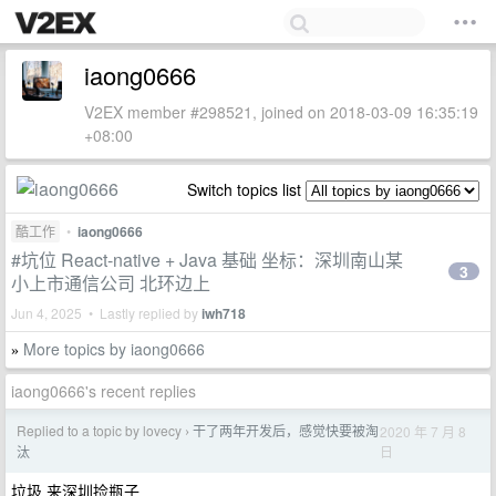
iaong0666
V2EX member #298521, joined on 2018-03-09 16:35:19
+08:00
Switch topics list
酷工作
•
iaong0666
#坑位 React-native + Java 基础 坐标：深圳南山某
3
小上市通信公司 北环边上
Jun 4, 2025 • Lastly replied by
iwh718
More topics by iaong0666
»
iaong0666's recent replies
Replied to a topic by lovecy
干了两年开发后，感觉快要被淘
2020 年 7 月 8
›
日
汰
垃圾 来深圳捡瓶子