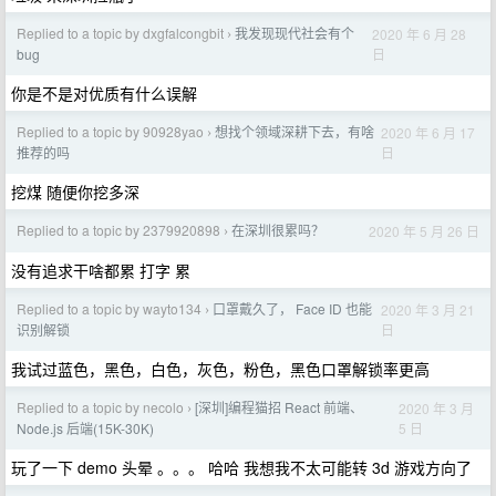
Replied to a topic by dxgfalcongbit
我发现现代社会有个
2020 年 6 月 28
›
日
bug
你是不是对优质有什么误解
Replied to a topic by 90928yao
想找个领域深耕下去，有啥
2020 年 6 月 17
›
日
推荐的吗
挖煤 随便你挖多深
Replied to a topic by 2379920898
在深圳很累吗？
2020 年 5 月 26 日
›
没有追求干啥都累 打字 累
Replied to a topic by wayto134
口罩戴久了， Face ID 也能
2020 年 3 月 21
›
日
识别解锁
我试过蓝色，黑色，白色，灰色，粉色，黑色口罩解锁率更高
Replied to a topic by necolo
[深圳]编程猫招 React 前端、
2020 年 3 月
›
5 日
Node.js 后端(15K-30K)
玩了一下 demo 头晕 。。。 哈哈 我想我不太可能转 3d 游戏方向了