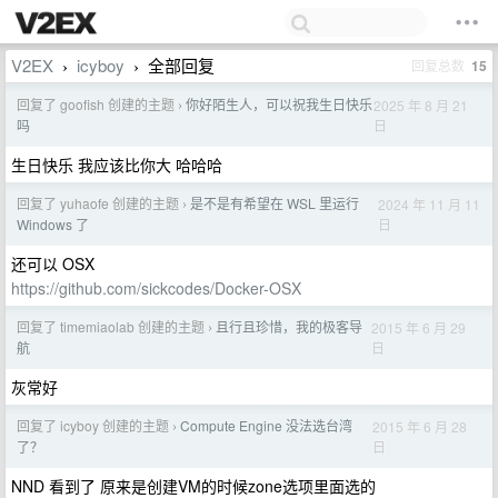
V2EX
icyboy
全部回复
回复总数
15
›
›
回复了 goofish 创建的主题
你好陌生人，可以祝我生日快乐
2025 年 8 月 21
›
日
吗
生日快乐 我应该比你大 哈哈哈
回复了 yuhaofe 创建的主题
是不是有希望在 WSL 里运行
2024 年 11 月 11
›
日
Windows 了
还可以 OSX
https://github.com/sickcodes/Docker-OSX
回复了 timemiaolab 创建的主题
且行且珍惜，我的极客导
2015 年 6 月 29
›
日
航
灰常好
回复了 icyboy 创建的主题
Compute Engine 没法选台湾
2015 年 6 月 28
›
日
了？
NND 看到了 原来是创建VM的时候zone选项里面选的