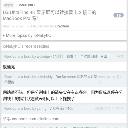
Apple
•
ioNaLyhO
LG UltraFine 4K 显示屏可以转接雷电 2 接口的
19
MacBook Pro 吗？
Aug 14, 2022 • Lastly replied by
julyclyde
More topics by ioNaLyhO
»
ioNaLyhO's recent replies
Replied to a topic by wukaige
兄弟们，我做了一个壁纸网站 - 青山
1 天前
›
很漂亮
Replied to a topic by sillydaddy
DexScreener 网站的设计挺
2025 年 10 月 6
›
日
不错的
网站很不错，但是分割线上的箭头实在有点多余，因为鼠标悬停在分
割线上的指针状态就表明可以上下拖拽了
Replied to a topic by yanng
V 友有设计师么
2025 年 9 月 25 日
›
举手
cooooolt.com
cjksites.com