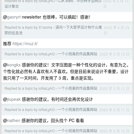
Replied to a topic by ioNaLyhO
CJK sites：中日韩字型网页
2025 年 5 月 12
›
日
设计聚合
@
gaoryrt
newsletter 也很棒，可以搞起！感谢！
Replied to a topic by X1aoma
请问一下大家学设计有什么推
2025 年 4 月 14
›
日
荐的信息流
推荐
https://muz.li/
Replied to a topic by ioNaLyhO
一个小而美的作品集网站
2025 年 3 月 13 日
›
@
kongkx
感谢你的建议！文字压图是一种个性化的设计，有意为之，
个性化就必然有人喜欢有人不喜欢。但是目前来说设计不重要，设计
我只用了一天时间，开发用了 3 周，重点是实现。
Replied to a topic by ioNaLyhO
一个小而美的作品集网站
2025 年 3 月 11 日
›
@
jiupeak
感谢你的建议，有时间还会再优化设计
Replied to a topic by ioNaLyhO
一个小而美的作品集网站
2025 年 3 月 11 日
›
@
nathen
感谢你的建议，回头找个 PC 看看
Replied to a topic by ioNaLyhO
一个小而美的作品集网站
2025 年 3 月 10 日
›