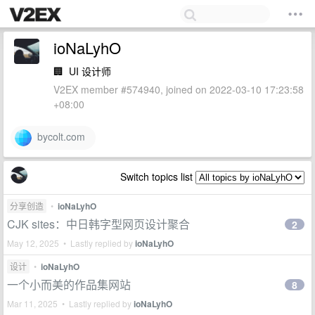
ioNaLyhO
🏢
UI 设计师
V2EX member #574940, joined on 2022-03-10 17:23:58
+08:00
bycolt.com
Switch topics list
分享创造
•
ioNaLyhO
CJK sites：中日韩字型网页设计聚合
2
May 12, 2025 • Lastly replied by
ioNaLyhO
设计
•
ioNaLyhO
一个小而美的作品集网站
8
Mar 11, 2025 • Lastly replied by
ioNaLyhO