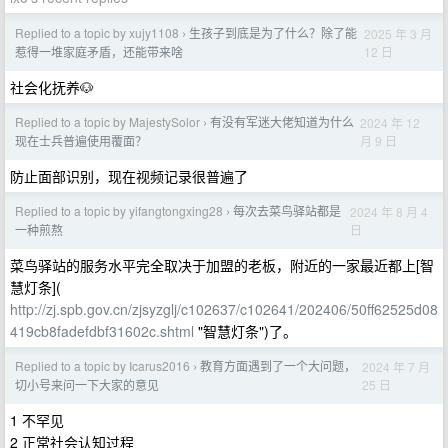
Replied to a topic by xujy1108
生孩子到底是为了什么？除了能
2025 年 3 月
›
12 日
惹得一堆家庭矛盾，还能带来啥
社会化抚养🐶
Replied to a topic by MajestySolor
有没有军迷大佬知道为什么
2024 年 12
›
月 9 日
现在士兵普遍使用覆面？
防止面部识别，现在视频记录很普遍了
Replied to a topic by yifangtongxing28
每次去菜鸟驿站都是
2024 年 8 月 4
›
日
一种煎熬
菜鸟驿站的服务水平完全取决于加盟的老板，附近的一家最近都上[智
慧灯条](
http://zj.spb.gov.cn/zjsyzglj/c102637/c102641/202406/50ff62525d08
419cb8fadefdbf31602c.shtml
"智慧灯条")了。
Replied to a topic by Icarus2016
教育方面遇到了一个大问题，
2024 年 7 月
›
25 日
切小号来问一下大家的意见
1 不罕见
2 正常社会认知过程