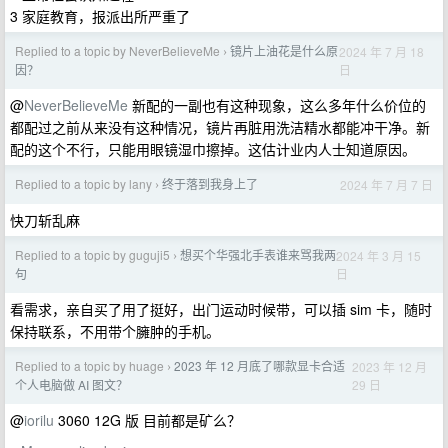
3 家庭教育，报派出所严重了
Replied to a topic by NeverBelieveMe
镜片上油花是什么原
2024 年 7 月 18
›
日
因？
@
NeverBelieveMe
新配的一副也有这种现象，这么多年什么价位的
都配过之前从来没有这种情况，镜片再脏用洗洁精水都能冲干净。新
配的这个不行，只能用眼镜湿巾擦掉。这估计业内人士知道原因。
Replied to a topic by lany
终于落到我身上了
2024 年 7 月 7 日
›
快刀斩乱麻
Replied to a topic by guguji5
想买个华强北手表谁来骂我两
2024 年 3 月 15
›
日
句
看需求，亲自买了用了挺好，出门运动时候带，可以插 sim 卡，随时
保持联系，不用带个臃肿的手机。
Replied to a topic by huage
2023 年 12 月底了哪款显卡合适
2023 年 12 月
›
29 日
个人电脑做 AI 图文？
@
iorilu
3060 12G 版 目前都是矿么？