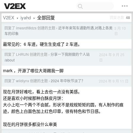
V2EX
iyahd
全部回复
回复总数
48
›
›
回复了 imesrdfi8dzs 创建的主题
近半年来驾车通勤所遇,对路上各类
3 月 10
›
日
车的印象
最常见的：6 车道，硬生生变成了 2 车道。
回复了 LHRUN 创建的主题
分享一下我刚做的个人站
2024 年 9 月 25
›
日
/about
mark ，开源了哪位大哥踢我一脚
回复了 wildlynx 创建的主题
2024 年中秋节淡了？
2024 年 9 月 11 日
›
现在月饼好难吃，看上去也一点没有美感。
还是喜欢小时候那种白酥皮月饼：
大小上吃一个两个不会腻，形状不是规规矩矩的圆，有人制作的痕
迹，颜色上白面色加上红色印章，很有特色和节日感。
现在的月饼很多都没什么审美