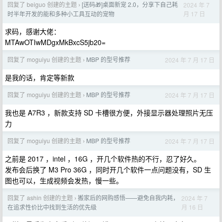
回复了 beiguo 创建的主题
[送码🎁]桌面新宠 2.0，分享下自己耗
2024 年 7
›
月 17 日
时半年开发的能和多种小工具互动的宠物
求码，感谢大佬：
MTAwOTIwMDgxMkBxcS5jb20=
回复了 moguiyu 创建的主题
MBP 的型号推荐
2024 年 7 月 17 日
›
是我的话，肯定等新款
回复了 moguiyu 创建的主题
MBP 的型号推荐
2024 年 7 月 17 日
›
我也是 A7R3 ，新款支持 SD 卡槽很方便，外接显示器处理照片无压
力
回复了 moguiyu 创建的主题
MBP 的型号推荐
2024 年 7 月 17 日
›
之前是 2017 ，intel ，16G ，开几个软件热的不行，忍了好久。
发布会后换了 M3 Pro 36G ，同时开几个软件一点问题没有，SD 生
图也可以，生成视频会发热，慢一些。
回复了 ashin 创建的主题
搬家后的网购感悟——避免自我内耗，
2024 年 7
›
月 16 日
在追求性价比中找到生活的优先级