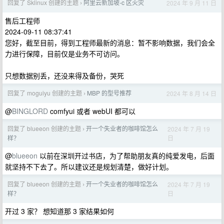
回复了 Sklinux 创建的主题
阿里云新加坡-c 区火灾
2024 年 9 月 11 日
›
售后工程师
2024-09-11 08:37:41
您好，截至目前，得到工程师最新的消息：暂不影响数据，我们会全
力进行保障，目前仅是业务不可访问。
只想数据别丢，还没来得及备份，哭死
回复了 moguiyu 创建的主题
MBP 的型号推荐
2024 年 8 月 14 日
›
@
BINGLORD
comfyui 或者 webUI 都可以
回复了 blueeon 创建的主题
开一个失业者的咖啡馆怎么
2024 年 7 月 19
›
日
样？
@
blueeon
以前在深圳开过书店，为了帮助朋友真的纯爱发电，后面
就坚持不下去了。所以建议还是规划清楚，做好计划。
回复了 blueeon 创建的主题
开一个失业者的咖啡馆怎么
2024 年 7 月 19
›
日
样？
开过 3 家？ 想知道那 3 家结果如何