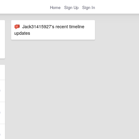
Home
Sign Up
Sign In
Jack31415927's recent timeline
updates