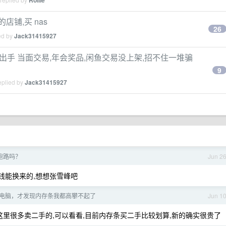
Rollie
店铺,买 nas
26
ed by
Jack31415927
0 广州出手 当面交易,年会奖品,闲鱼交易没上架,招不住一堆骗
9
eplied by
Jack31415927
跑路吗？
Jun 2
钱能换来的,想想张雪峰吧
了个电脑，才发现内存条我都高攀不起了
Jun 1
这里很多卖二手的,可以看看,目前内存条买二手比较划算,新的确实很贵了