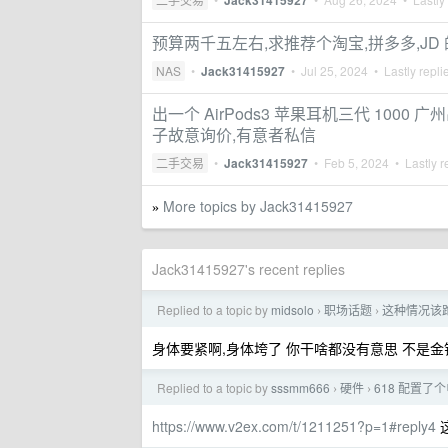
Jack31415927
预算两千五左右,求推荐个淘宝,拼多多,JD 的
NAS
•
Jack31415927
•
Jul 25, 2024
• Lastly repli
出一个 AirPods3 苹果耳机三代 100
子故意询价,有意者私信
二手交易
•
Jack31415927
•
Feb 5, 2024
• Lastly r
More topics by Jack31415927
»
Jack31415927's recent replies
Replied to a topic by
midsolo
职场话题
这种情况该
›
›
身体要紧啊,身体垮了 你干啥都没有意思 不是金
Replied to a topic by
sssmm666
硬件
618 配置
›
›
https://www.v2ex.com/t/1211251?p=1#reply4