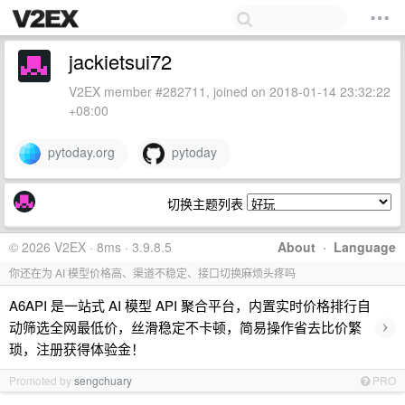
jackietsui72
V2EX member #282711, joined on 2018-01-14 23:32:22
+08:00
pytoday.org
pytoday
切换主题列表
© 2026 V2EX · 8ms · 3.9.8.5
About
·
Language
你还在为 AI 模型价格高、渠道不稳定、接口切换麻烦头疼吗
A6API 是一站式 AI 模型 API 聚合平台，内置实时价格排行自
›
动筛选全网最低价，丝滑稳定不卡顿，简易操作省去比价繁
琐，注册获得体验金！
Promoted by
sengchuary
PRO