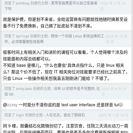
回复了 polobug 创建的主题
宽带安装费是可以自己安装省
2023 年 3 月 14
›
日
下吗
就是保护费，但是划不来省，全给运营商有问题就找他随时搞甚至设
备不行了免费换新，自己搞了扯皮扯不清划不来。
回复了 spr1ngs 创建的主题
想找一个初级 Linux 系统运维的工
2022 年 10 月
›
18 日
作，必须掌握哪些技能啊
极客时间上有相关入门和进阶的课程可以看看，个人觉得哪个涉及的
技能面和内容总结都可以。
不知道 base 是哪儿，“什么也要会”具体点指什么，只是 linux 相关
么？那这个价不低了，现在 IT 相关岗位对技能要求已经比之前高了，
只会 Linux 一些操作相关恕我直言刚刚进门能给 7 不错了。
回复了 andyJado 创建的主题
没有 UI 的软件是不完整的, 比
2022 年 8 月 10
›
日
如 Git
@
zzzsy
一时竟分不清你说的是 text user interface 还是拼音 tui🌝
回复了 ingin 创建的主题
人在北京，查出了胆结石
2022 年 7 月 19 日
›
同 9 楼，胆囊结石化脓微创切了。注意饮食，住院三天消炎动刀一周
后出院，后面拆线换药而已。费用也是差不多你这费用医保报销 80%