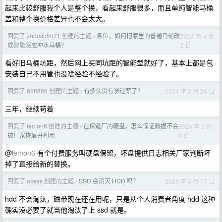
起来比较舒服我个人是整个换，看起来舒服很多，而且单纯智能马桶
盖和整个换价格差异也不会太大。
回复了 zhousir5071 创建的主题
各位，如何把家里的普通马桶改
2024 年 4 月
›
2 日
成智能感应冲水马桶？
看好旧马桶坑距，然后网上买同坑距的智能型就好了，基本上都是包
安装自己不用管也没啥经验不经验了。
回复了 668866 创建的主题
有多久没有涨过薪了?
2024 年 2 月 28 日
›
三年，继续苟着
回复了 lemon6 创建的主题
在保返厂的硬盘，怎么保证数据不会
2024 年 2 月
›
6 日
被厂家恢复并利用
@
lemon6
有个付费服务叫硬盘保留，坏盘提供日志相关厂家判断坏
掉了直接给新的替换。
回复了 acess 创建的主题
SSD 会消灭 HDD 吗？
2023 年 8 月 17 日
›
hdd 不会淘汰，磁带现在还在用呢，只是从个人消费者角度 hdd 这种
确实没必要了就当他淘汰了上 ssd 就是。