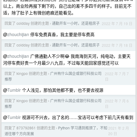
以上，商业险再报下剩下的，自己出的差不多四千的样子。目前无不
适，除了肚子上有微创疤痕还能看见。
回复了 coldday 创建的主题
通勤开车一小时，还是租房子
2022 年 7 月 19 日
›
@
zhouchijian
停车免费真香，我主要是停车费高
回复了 coldday 创建的主题
通勤开车一小时，还是租房子
2022 年 7 月 18 日
›
@
zhouchijian
广佛通勤人不少啊😂 我南海到天河，纯电动，主要天
河停车费好贵一个月最少八九百，不过每天能回家感觉还可以
回复了 kingpo 创建的主题
广州有什么国企或银行科技公司
2022 年 7 月 7
›
日
推荐
@
Tumblr
个人浅见，那怕其他都不要，也不要去视源
回复了 kingpo 创建的主题
广州有什么国企或银行科技公司
2022 年 7 月 6
›
日
推荐
@
Tumblr
视源可不兴去，出了名的……宝洁可以考虑下前几天有看到
回复了 873792861 创建的主题
Python 学习遇到瓶颈了，不知
2021 年 2 月
›
20 日
道往哪个方向发展