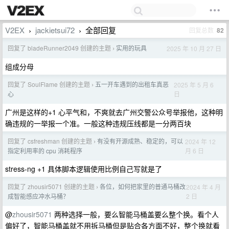
V2EX
jackietsui72
全部回复
回复总数
82
›
›
回复了 bladeRunner2049 创建的主题
实用的玩具
2025 年 10 月 27 日
›
组成分母
回复了 SoulFlame 创建的主题
五一开车遇到的出租车真恶
2025 年 5 月 6
›
日
心
广州是这样的+1 心平气和，不爽就去广州交警公众号举报他，这种明
确违规的一举报一个准。一般这种违规压线都是一分两百块
回复了 csfreshman 创建的主题
有没有开源成熟、稳定的，可以
2024 年 12
›
月 6 日
指定利用率的 cpu 消耗程序
stress-ng +1 具体脚本逻辑使用比例自己写就是了
回复了 zhousir5071 创建的主题
各位，如何把家里的普通马桶改
2024 年 4 月
›
2 日
成智能感应冲水马桶？
@
zhousir5071
两种选择一般，要么智能马桶盖要么整个换。看个人
偏好了，智能马桶盖就不用拆马桶但是贴合各方面不好，整个换就看