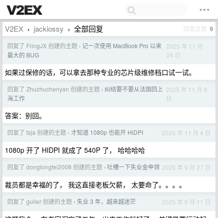
V2EX
jackiossy
全部回复
回复总数
9
›
›
回复了 FringJX 创建的主题
记一次使用 MacBook Pro 以来
2025 年 11 月
›
24 日
最大的 BUG
如果过保修的话，可以拿去那种专业的芯片级维修档口试一试。
回复了 Zhuzhuchenyan 创建的主题
纠结要不要从法国回上
2025 年 11 月 6
›
日
海工作
答案：别回。
回复了 tsja 创建的主题
才知道 1080p 也能开 HiDPI
2025 年 11 月 4 日
›
1080p 开了 HIDPI 就成了 540P 了， 哈哈哈哈
回复了 donglongfei2008 创建的主题
吐槽一下失业金申领
2025 年 9 月 27 日
›
裁员都是幸福的了， 我这直接老板欠薪， 太要命了。。。。
回复了 guller 创建的主题
失业 3 年，越来越迷茫
2025 年 9 月 11 日
›