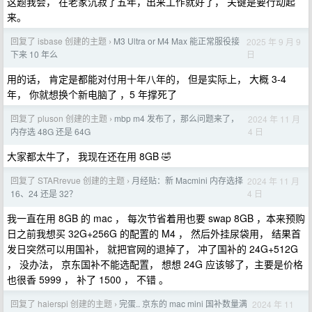
这题我会， 在老家沉寂了五年，出来工作就好了， 关键是要行动起
来。
回复了 isbase 创建的主题
M3 Ultra or M4 Max 能正常服役接
2025 年 9 月 9
›
日
下来 10 年么
用的话， 肯定是都能对付用十年八年的， 但是实际上， 大概 3-4
年， 你就想换个新电脑了 ，5 年撑死了
回复了 pluson 创建的主题
mbp m4 发布了，那么问题来了，
2024 年 11 月
›
4 日
内存选 48G 还是 64G
大家都太牛了， 我现在还在用 8GB 🤣
回复了 STARrevue 创建的主题
月经贴：新 Macmini 内存选择
2024 年 11 月
›
4 日
16、24 还是 32？
我一直在用 8GB 的 mac ， 每次节省着用也要 swap 8GB ，本来预购
日之前我想买 32G+256G 的配置的 M4 ， 然后外挂尿袋用， 结果首
发日突然可以用国补， 就把官网的退掉了， 冲了国补的 24G+512G
， 没办法， 京东国补不能选配置， 想想 24G 应该够了，主要是价格
也很香 5999 ， 补了 1500 ， 不错 。
回复了 haierspi 创建的主题
完蛋.. 京东的 mac mini 国补数量满
2024 年 11
›