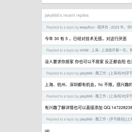
jaky666's recent replies
Replied to a topic by
keepRun
程序员
2023 年
›
›
今年 30 有 5 ，已经对技术无感，对这行厌恶
Replied to a topic by
HillW
上海
上海放开第一天，我
›
›
没人要求你居家 你也可以不居家 反正都会阳 也
Replied to a topic by
jaky666
酷工作
[上海/杭州]
›
›
上海、杭州、深圳都有机会，hc 不限，感兴趣
Replied to a topic by
jaky666
酷工作
[上海/杭州]
›
›
有兴趣了解详情也可以直接添加 QQ:147228238
Replied to a topic by
jaky666
酷工作
[字节跳动] [
›
›
up