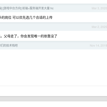
上海] [游戏中台方向] 前端+服务端开发大量 hc
Mar 3, 202
太多的岗位 可以优先选几个合适的上传
Mar 2, 202
靠。父母走了，你会发现唯一的依靠没了
你们的技术栈吧
Nov 14, 201