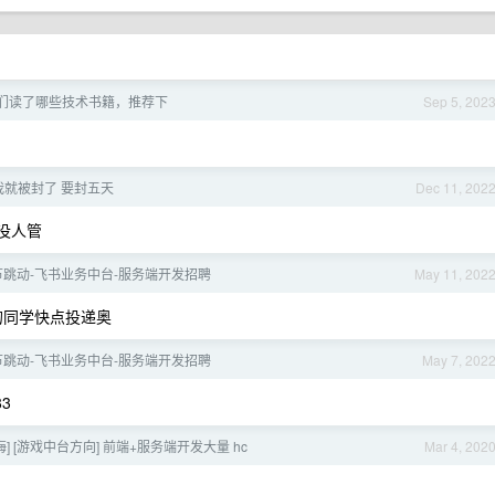
，你们读了哪些技术书籍，推荐下
Sep 5, 202
就被封了 要封五天
Dec 11, 202
没人管
字节跳动-飞书业务中台-服务端开发招聘
May 11, 202
的同学快点投递奥
字节跳动-飞书业务中台-服务端开发招聘
May 7, 202
3
上海] [游戏中台方向] 前端+服务端开发大量 hc
Mar 4, 202