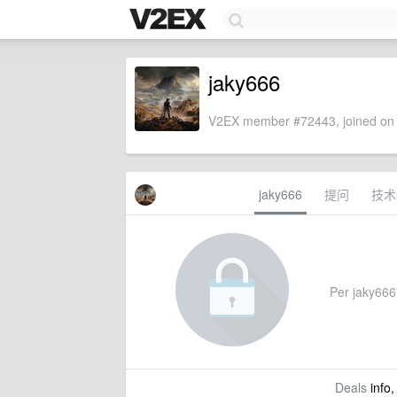
jaky666
V2EX member #72443, joined on 
jaky666
提问
技术
Per jaky666'
Deals
info,