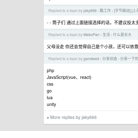
Replied to a topic by
jaky666
酷工作
[字节跳动] [
›
›
- - 筒子们 通过上面链接选择的话，不建议投
Replied to a topic by
MekoPan
生活
什么是长大
›
›
父母没走 你还会觉得自己是个小孩，还可以依
Replied to a topic by
gansteed
分享创造
分享一下
›
›
php
JavaScript(vue、react)
css
go
lua
unity
More replies by jaky666
»