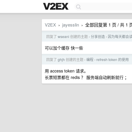
V2EX
jayesslin
全部回复第 1 页 / 共 1 
›
›
回复了
wseani
创建的主题
分享创造
因为每天都会读 H
›
›
可以加个缓存 快一些
回复了
ghjh
创建的主题
编程
refresh token 的使用
›
›
用 access token 请求。
长票短票都在 redis ？ 服务端自动刷新就行 ；