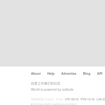
About
·
Help
·
Advertise
·
Blog
·
API
创意工作者们的社区
World is powered by solitude
VERSION: 3.9.8.5 · 11ms ·
UTC 05:16
·
PVG 13:16
·
LAX 2
♥ Do have faith in what you're doing.