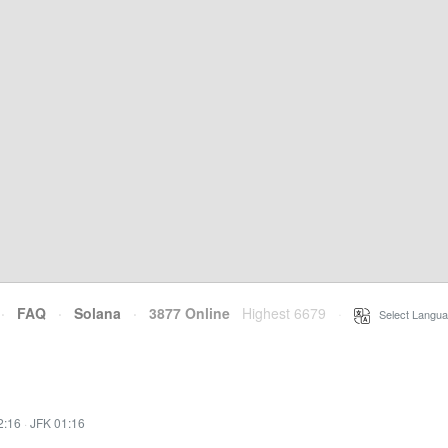
·
FAQ
·
Solana
·
3877 Online
Highest 6679
·
Select Langua
2:16
·
JFK 01:16