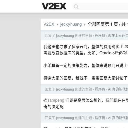
V2EX
jeckyhuang
全部回复第 1 页 / 共 
›
›
回复了
jeckyhuang
创建的主题
程序员
现在上云还
›
›
我这里也寻求了多家云商，整体的费用确实比 2
需要改变数据库的类型，比如：Oracle->PgS
小弟具备一定的决策能力，整体来说顾问只说上
感谢大家的回复，我就不一条条回复大家讨论了
回复了
jeckyhuang
创建的主题
程序员
AI 真的能
›
›
@
sampeng
问题是高层怎么想的，我们现在在引入
奇的决定啊
回复了
jeckyhuang
创建的主题
程序员
AI 真的能
›
›