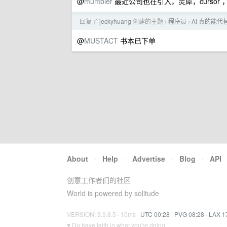
@
mumbler
最近公司也在引入，灵犀，cursor
回复了
jeckyhuang
创建的主题
程序员
AI 真的能
›
›
@
MUSTACT
书本已下单
About
·
Help
·
Advertise
·
Blog
·
API
创意工作者们的社区
World is powered by solitude
VERSION: 3.9.8.5 · 10ms ·
UTC 00:28
·
PVG 08:28
·
LAX 1
♥ Do have faith in what you're doing.