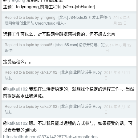
主题；to lynngeng,前端工程师 [v2ex-jobHunter]
Replied to a topic by lynngeng
[北京] JS/NodeJS 开发工程师-互
2014 年 6
›
月 22 日
联网金融创业团队 CreditCloud 招人~
远程工作可以么，对互联网金融挺感兴趣的，但不想去北京
Replied to a topic by shou65
[shou65.com] 请你开待遇、定
2014 年 6 月 12
›
日
职位！
接受远程么。。
Replied to a topic by kafka0102
[北京]创业团队诚寻 Ruby
2014 年 6 月 11
›
日
队友
@
kafka0102
我现在生活挺稳定的，就想找个稳定的远程工作=.=当然
前提是薪水让我满意。
Replied to a topic by kafka0102
[北京]创业团队诚寻 Ruby
2014 年 6 月 10
›
日
队友
@
kafka0102
嗯。不过我只能以远程的方式参与，如果接受的话，可
以看看我的github
https://github.com/2374142287?tab=repositories