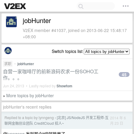
jobHunter
V2EX member #41037, joined on 2013-06-22 15:48:17
+08:00
Switch topics list
求职
•
jobHunter
自营一家咖啡厅的前新浪码农求一份SOHO工
45
作。。。
Jun 24, 2013 • Lastly replied by
Showfom
More topics by jobHunter
»
jobHunter's recent replies
Replied to a topic by lynngeng
[北京] JS/NodeJS 开发工程师-互
2014 年 6
›
月 23 日
联网金融创业团队 CreditCloud 招人~
@
lynngeng
发到那个HR邮箱里了