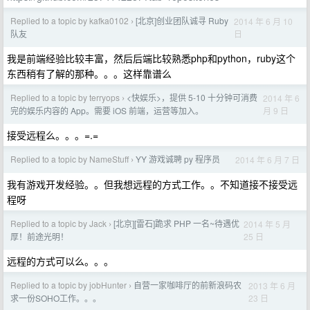
Replied to a topic by kafka0102
[北京]创业团队诚寻 Ruby
2014 年 6 月 10
›
日
队友
我是前端经验比较丰富，然后后端比较熟悉php和python，ruby这个
东西稍有了解的那种。。。这样靠谱么
Replied to a topic by terryops
<快娱乐>，提供 5-10 十分钟可消费
2014 年 6
›
月 9 日
完的娱乐内容的 App。需要 iOS 前端，运营等加入。
接受远程么。。。=.=
Replied to a topic by NameStuff
YY 游戏诚聘 py 程序员
2014 年 6 月 7 日
›
我有游戏开发经验。。但我想远程的方式工作。。不知道接不接受远
程呀
Replied to a topic by Jack
[北京][雷石]跪求 PHP 一名~待遇优
2014 年 5 月
›
25 日
厚！前途光明！
远程的方式可以么。。。
Replied to a topic by jobHunter
自营一家咖啡厅的前新浪码农
2013 年 6 月
›
23 日
求一份SOHO工作。。。