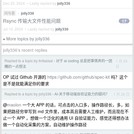
Dec 25, 2024 • Lastly replied by
jolly336
问与答
•
jolly336
Rsync 传输大文件性能问题
17
Jul 10, 2024 • Lastly replied by
jolly336
More topics by jolly336
»
jolly336's recent replies
Replied to a topic by fmfsaisai
对于 ai coding 总是把事情弄的一团
1 月 28
›
日
糟的一点想法
OP 试过 Github 开源的
https://github.com/github/spec-kit
吗？这个
是不是就能满足你的要求
Replied to a topic by jolly336
AI-关于移动端自验证能力的疑问？
1 月 28 日
›
@
maolon
一个大 APP 的话，可点击的入口多，操作路径长，多，如
果把路径穷举写到 md 文件里，成本高且需要人工维护，而且现在不
止一个 APP ，想做一个泛化的通用 UI 自验证能力，感觉还得想办法
做一个自动化采集的方案，自动维护操作路径