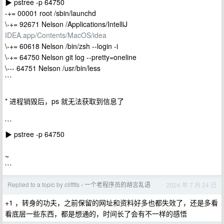
▶ pstree -p 64750
-+= 00001 root /sbin/launchd
\-+= 92671 Nelson /Applications/IntelliJ
IDEA.app/Contents/MacOS/idea
\-+= 60618 Nelson /bin/zsh --login -i
\-+= 64750 Nelson git log --pretty=oneline
\--- 64751 Nelson /usr/bin/less
```
* 进程销毁后，ps 就无法获取到信息了
```
▶ pstree -p 64750
~
```
Replied to a topic by clifftts
一个老程序员的胡言乱语
2024 年 7 月 24 日
›
+1 ，转身的功夫，之前保留的网址和资料好多也都失效了，还是多看
看底层一些东西，都是想通的，时间长了会有不一样的感悟