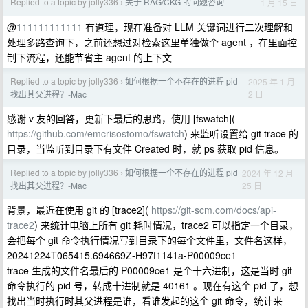
Replied to a topic by jolly336
关于 RAG/CKG 的问题咨询
1 月 15 日
›
@
111111111111
有道理，现在准备对 LLM 关键词进行二次理解和
处理多路查询下，之前还想过对检索这里单独做个 agent ，在里面控
制下流程，还能节省主 agent 的上下文
Replied to a topic by jolly336
如何根据一个不存在的进程 pid
2025 年 1 月
›
2 日
找出其父进程？-Mac
感谢 v 友的回答，更新下最后的思路，使用 [fswatch](
https://github.com/emcrisostomo/fswatch
) 来监听设置给 git trace 的
目录，当监听到目录下有文件 Created 时，就 ps 获取 pid 信息。
Replied to a topic by jolly336
如何根据一个不存在的进程 pid
2024 年 12 月
›
25 日
找出其父进程？-Mac
背景，最近在使用 git 的 [trace2](
https://git-scm.com/docs/api-
trace2
) 来统计电脑上所有 git 耗时情况，trace2 可以指定一个目录，
会把每个 git 命令执行情况写到目录下的每个文件里，文件名这样，
20241224T065415.694669Z-H97f1141a-P00009ce1
trace 生成的文件名最后的 P00009ce1 是个十六进制，这是当时 git
命令执行的 pid 号，转成十进制就是 40161 。现在有这个 pid 了，想
找出当时执行时其父进程是谁，看谁发起的这个 git 命令，统计来