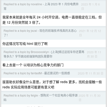
Replied to a topic by novaline
上海 2023 年 1 月份电费异
2023 年 1 月 6
›
日
常
我家本来就是全年每天 24 小时开空调，电费一直很稳定在三档，但
是 12 月份突然就 3 倍了。
Replied to a topic by jezal
现在的前端技术栈真的太恶心
2021 年 12 月 12
›
日
了！
你这情况写写纯 html 就行了啊
Replied to a topic by Brooooooklyn
[上海]错过这班车你还要再
2020 年 11
›
月 30 日
等多久？字节跳动前端架构团队需要你
看上去是一个 以培训为核心竞争力的部门
Replied to a topic by fantastM
最近面试的一些困惑
2020 年 11 月 30 日
›
拔苗助长好像没什么意思，对于想了解 redis 更多，找机会接触一些
redis 实际应用场景可能更有意义吧
Replied to a topic by feigle
想购买一个社区电商小程序源
2020 年 11 月 30
›
日
码