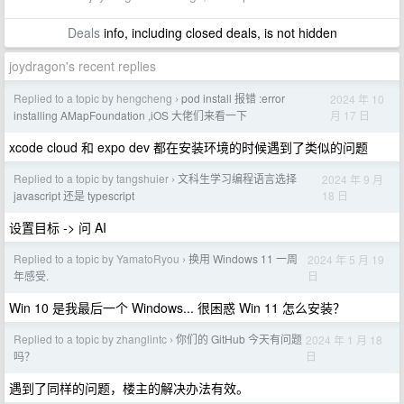
Deals
info, including closed deals, is not hidden
joydragon's recent replies
Replied to a topic by hengcheng
pod install 报错 :error
2024 年 10
›
月 17 日
installing AMapFoundation ,iOS 大佬们来看一下
xcode cloud 和 expo dev 都在安装环境的时候遇到了类似的问题
Replied to a topic by tangshuier
文科生学习编程语言选择
2024 年 9 月
›
18 日
javascript 还是 typescript
设置目标 -> 问 AI
Replied to a topic by YamatoRyou
换用 Windows 11 一周
2024 年 5 月 19
›
日
年感受.
Win 10 是我最后一个 Windows... 很困惑 Win 11 怎么安装？
Replied to a topic by zhanglintc
你们的 GitHub 今天有问题
2024 年 1 月 18
›
日
吗？
遇到了同样的问题，楼主的解决办法有效。