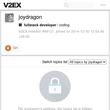
joydragon
🏢
fullstack developer
/ coding
V2EX member #89121, joined on 2014-12-30 12:54:46
+08:00
SH
Switch topics list
Per joydragon's settings, the topics list is hidden