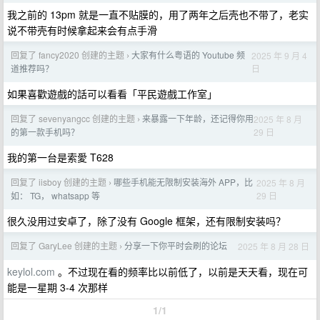
我之前的 13pm 就是一直不贴膜的，用了两年之后壳也不带了，老实
说不带壳有时候拿起来会有点手滑
回复了 fancy2020 创建的主题
大家有什么粤语的 Youtube 频
2025 年 9 月 4
›
日
道推荐吗？
如果喜歡遊戲的話可以看看「平民遊戲工作室」
回复了 sevenyangcc 创建的主题
来暴露一下年龄，还记得你用
2025 年 8 月
›
29 日
的第一款手机吗？
我的第一台是索愛 T628
回复了 iisboy 创建的主题
哪些手机能无限制安装海外 APP，比
2025 年 8 月
›
29 日
如： TG， whatsapp 等
很久没用过安卓了，除了没有 Google 框架，还有限制安装吗？
回复了 GaryLee 创建的主题
分享一下你平时会刷的论坛
2025 年 8 月 28 日
›
keylol.com
。不过现在看的频率比以前低了，以前是天天看，现在可
能是一星期 3-4 次那样
1/1