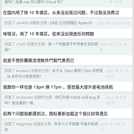
月 16 日
避吗？自建 nas 可以替代 iCloud 吗？
在国内用了快 10 年美区，从来没出现过问题，不过我没消费过
回复了 Jax404 创建的主题
[决定 2] 切回国区 Apple ID
2025 年 12 月 16 日
›
啥情況，用了 10 年美区，從來沒出現過任何問題
回复了 z1s23 创建的主题
讲一个你最离不开苹果生态的原
2025 年 11 月 16
›
日
因？
就是不想折騰跟流氓軟件鬥智鬥勇而已
回复了 kneason 创建的主题
关于从 13pm 换到 17pm 的感受
2025 年 10 月
›
12 日
（8 点你可以感受到的）
我跟你一样也是 13pm 换 17pm ，感觉最大提升是电池续航
回复了 terrysnake 创建的主题
你们升级 iOS26 以后 bug 多
2025 年 9 月
›
28 日
吗？我这遇到一堆。
前两个问题我都遇到过，图标重新加载这个我比较常遇见
回复了 dsggnbsp 创建的主题
有多少人不贴膜 不装手机壳
2025 年 9 月 21
›
日
的