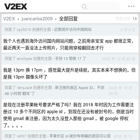
V2EX
juancarlos2009
全部回复
回复总数
14
›
›
回复了 xyz3210 创建的主题
近期境外访问中国网站
2 月 4 日
›
我个人也遇到海外访问国内网站问题，之前用亲宝宝 app 都很正常，
最近两天一直没法上传照片，只能用穿梭翻回去才行
回复了 wnzhyee 创建的主题
手持 13 想换 17 了
2025 年 12 月 30 日
›
我是 13pm 换 17pm ，感觉最大提升是续航，其实本来不想换的，但
是我 13pm 摄像头坏了
回复了 VeryJack 创建的主题
新注册的美区 Apple ID，不到
2025 年 12 月
›
30 日
48 小时就“翻车”了
是现在注册苹果帐号要求严格了吗？我在 2018 年时因为工作需要注
册过 10 多个不同区的 apple id ，到现在还没有被封号的，倒是当时
使用 gmail 来注册，因为太久没登入那些 gmail ，被 google 停权
了。。。。
回复了 rs007 创建的主题
苹果外区 id 被封有明确的原因可以规
2025 年 12
›