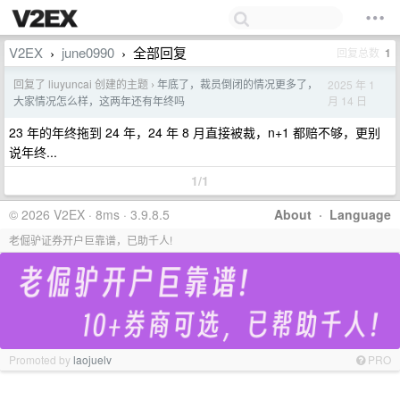
V2EX
june0990
全部回复
回复总数
1
›
›
回复了 liuyuncai 创建的主题
年底了，裁员倒闭的情况更多了，
2025 年 1
›
月 14 日
大家情况怎么样，这两年还有年终吗
23 年的年终拖到 24 年，24 年 8 月直接被裁，n+1 都赔不够，更别
说年终...
1/1
© 2026 V2EX · 8ms · 3.9.8.5
About
·
Language
老倔驴证券开户巨靠谱，已助千人!
Promoted by
laojuelv
PRO