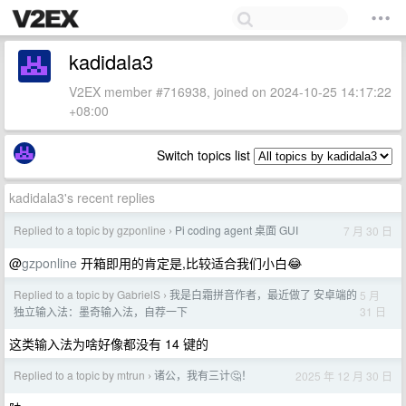
kadidala3
V2EX member #716938, joined on 2024-10-25 14:17:22
+08:00
Switch topics list
kadidala3's recent replies
Replied to a topic by gzponline
Pi coding agent 桌面 GUI
7 月 30 日
›
@
gzponline
开箱即用的肯定是,比较适合我们小白😂
Replied to a topic by GabrielS
我是白霜拼音作者，最近做了 安卓端的
5 月
›
31 日
独立输入法：墨奇输入法，自荐一下
这类输入法为啥好像都没有 14 键的
Replied to a topic by mtrun
诸公，我有三计🤔！
2025 年 12 月 30 日
›