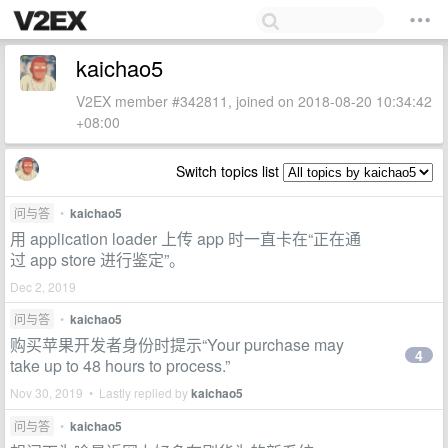
kaichao5
V2EX member #342811, joined on 2018-08-20 10:34:42
+08:00
Switch topics list
问与答
•
kaichao5
用 application loader 上传 app 时一直卡在“正在通
过 app store 进行鉴定”。
Dec 2, 2019
问与答
•
kaichao5
购买苹果开发者身份时提示“Your purchase may
4
take up to 48 hours to process.”
Nov 30, 2019 • Lastly replied by
kaichao5
问与答
•
kaichao5