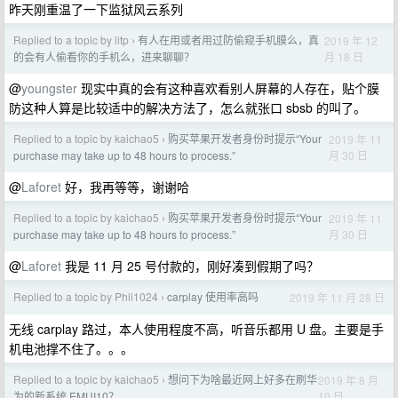
昨天刚重温了一下监狱风云系列
Replied to a topic by litp
有人在用或者用过防偷窥手机膜么，真
2019 年 12
›
月 18 日
的会有人偷看你的手机么，进来聊聊？
@
youngster
现实中真的会有这种喜欢看别人屏幕的人存在，贴个膜
防这种人算是比较适中的解决方法了，怎么就张口 sbsb 的叫了。
Replied to a topic by kaichao5
购买苹果开发者身份时提示“Your
2019 年 11
›
月 30 日
purchase may take up to 48 hours to process.”
@
Laforet
好，我再等等，谢谢哈
Replied to a topic by kaichao5
购买苹果开发者身份时提示“Your
2019 年 11
›
月 30 日
purchase may take up to 48 hours to process.”
@
Laforet
我是 11 月 25 号付款的，刚好凑到假期了吗？
Replied to a topic by Phil1024
carplay 使用率高吗
2019 年 11 月 28 日
›
无线 carplay 路过，本人使用程度不高，听音乐都用 U 盘。主要是手
机电池撑不住了。。。
Replied to a topic by kaichao5
想问下为啥最近网上好多在刷华
2019 年 8 月
›
10 日
为的新系统 EMUI10？