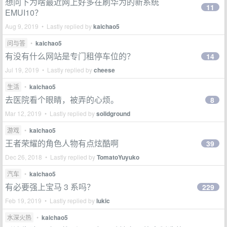
想问下为啥最近网上好多在刷华为的新系统
11
EMUI10？
Aug 9, 2019 • Lastly replied by
kaichao5
问与答
•
kaichao5
有没有什么网站是专门租停车位的？
14
Jul 19, 2019 • Lastly replied by
cheese
生活
•
kaichao5
去医院看个眼睛，被弄的心烦。
8
Mar 12, 2019 • Lastly replied by
solidground
游戏
•
kaichao5
王者荣耀的角色人物有点炫酷啊
39
Dec 26, 2018 • Lastly replied by
TomatoYuyuko
汽车
•
kaichao5
有必要强上宝马 3 系吗？
229
Feb 19, 2019 • Lastly replied by
lukic
水深火热
•
kaichao5