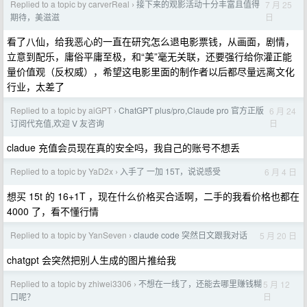
Replied to a topic by carverReal
接下来的观影活动十分丰富且值得
7 月 25
›
日
期待，美滋滋
看了八仙，给我恶心的一直在研究怎么退电影票钱，从画面，剧情，
立意到配乐，庸俗平庸至极，和“美”毫无关联，还要强行给你灌正能
量价值观（反权威），希望这电影里面的制作者以后都尽量远离文化
行业，太差了
Replied to a topic by aiGPT
ChatGPT plus/pro,Claude pro 官方正版
6 月 24
›
日
订阅代充值,欢迎 V 友咨询
cladue 充值会员现在真的安全吗，我自己的账号不想丢
Replied to a topic by YaD2x
入手了 一加 15T，说说感受
6 月 4 日
›
想买 15t 的 16+1T ，现在什么价格买合适啊，二手的我看价格也都在
4000 了，看不懂行情
Replied to a topic by YanSeven
claude code 突然日文跟我对话
5 月 20 日
›
chatgpt 会突然把别人生成的图片推给我
Replied to a topic by zhiwei3306
不想在一线了，还能去哪里赚钱糊
5 月 12
›
日
口呢？