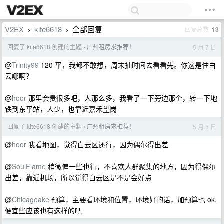
V2EX
kite6618
全部回复
回复总数
13
›
›
回复了 kite6618 创建的主题
广州租房求推荐！
5 月 7 日
›
@
Trinity99
120 平，我都不敢想，周末抽时间去看看先。你这是住白
云哪啊？
@
hoor
那里会贵很多吧，人那么多，我看了一下旁边那个，转一下地
铁到东平站，人少，也靠近嘉禾望岗
回复了 kite6618 创建的主题
广州租房求推荐！
5 月 6 日
›
@
hoor
我看地图，觉得白云区还行，因为偶尔得出差
@
SoulFlame
稍微偏一些也行，不喜欢人群聚集的地方，因为得偶尔
出差，靠近机场，所以觉得白云区是不是会好点
@
Chicagoake
预算，主要看环境和位置，环境好的话，加预算也 ok,
便宜些应该也有这样的吧