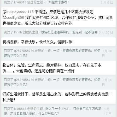
回复了 kite6618 创建的主题
广州租房求推荐！
5 月 6 日
›
@
freeskysssss115
不清楚，应该还是几个区都会涉及吧
@
coollight56
我们就是广州新区域，合作伙伴那有办公室，然后同事
也都很少去，所以大部分就是自行安排在外
回复了 lhhllh 创建的主题
感情都是磕磕绊绊的，能走到一起不容易
3 月 30 日
›
祝福祝福，幸福快乐，长长久久，健康快乐！
回复了 q2677855779 创建的主题
一点上班摸鱼思考的碎碎念，如何
3 月 26
›
日
把哲学带入生活？
物自体，先验，生命意志，绝对精神，权力意志，存在先于本
质......，去他喵的，还是随心随性自在一点好
回复了 q2677855779 创建的主题
一点上班摸鱼思考的碎碎念，如何
3 月 26
›
日
把哲学带入生活？
好好生活就好了，哲学是生活出来的，各种形而上的概念着实也是一
种折磨！
回复了 kite6618 创建的主题
想入手一个 iPad ， 只想要用来学习做笔
3 月
›
17 日
记，用来看看剧之类的，什么型号适合？