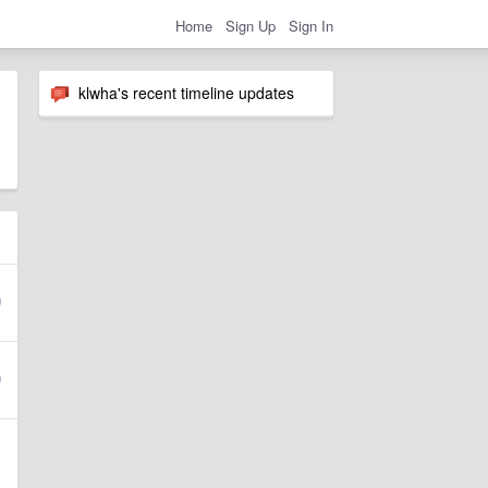
Home
Sign Up
Sign In
klwha's recent timeline updates