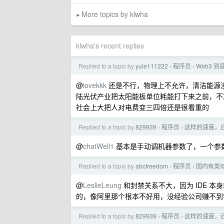
More topics by klwha
»
klwha's recent replies
Replied to a topic by
yule111222
程序员
Web3 
›
›
@
iovekkk
还是不行，物理上不允许，清洁能源
陆光伏产业把太阳能板单位耗能打下来之前，不
社会上大把人对电费变三四倍还是很看重的
Replied to a topic by
829939
程序员
这样的速度，还
›
›
@
chatWell1
基本是手动调机器参数了，一个参数
Replied to a topic by
abcfreedom
程序员
国内有类似 j
›
›
@
LeslieLeung
和封禁关系不大，因为 IDE 本身就没国产
的，像阿里那个根本不好用，没经验公司赚不到
Replied to a topic by
829939
程序员
这样的速度，还
›
›