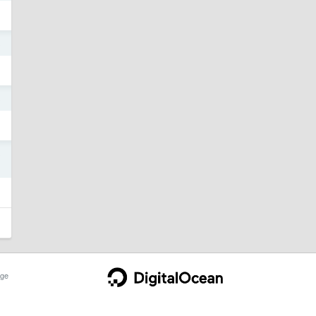
3
3
3
ge