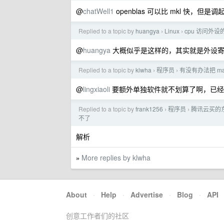
@
chatWell1
openblas 可以比 mkl 快，但是
Replied to a topic by
huangya
Linux
cpu 访问外设
›
›
@
huangya
大概似乎是这样的，其实就是外设寄
Replied to a topic by
klwha
程序员
有没有办法把 ma
›
›
@
lingxiaoli
要额外单独软件就不划算了啊，已经有
Replied to a topic by
frank1256
程序员
腾讯云买的东
›
›
不了
解析
More replies by klwha
»
About
·
Help
·
Advertise
·
Blog
·
API
创意工作者们的社区