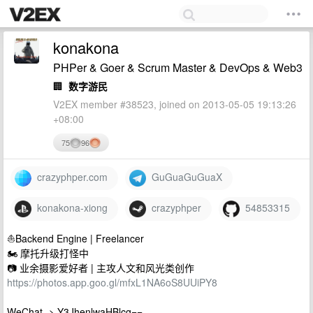
konakona
PHPer & Goer & Scrum Master & DevOps & Web3
🏢
数字游民
V2EX member #38523, joined on 2013-05-05 19:13:26
+08:00
75
96
crazyphper.com
GuGuaGuGuaX
konakona-xiong
crazyphper
54853315
⛵️Backend Engine | Freelancer
🏍 摩托升级打怪中
📷 业余摄影爱好者 | 主攻人文和风光类创作
https://photos.app.goo.gl/mfxL1NA6oS8UUiPY8
WeChat -> Y3JhenlwaHBlcg==