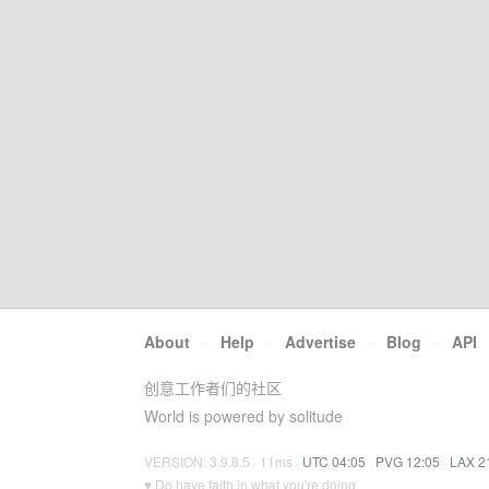
About
·
Help
·
Advertise
·
Blog
·
API
创意工作者们的社区
World is powered by solitude
VERSION: 3.9.8.5 · 11ms ·
UTC 04:05
·
PVG 12:05
·
LAX 2
♥ Do have faith in what you're doing.