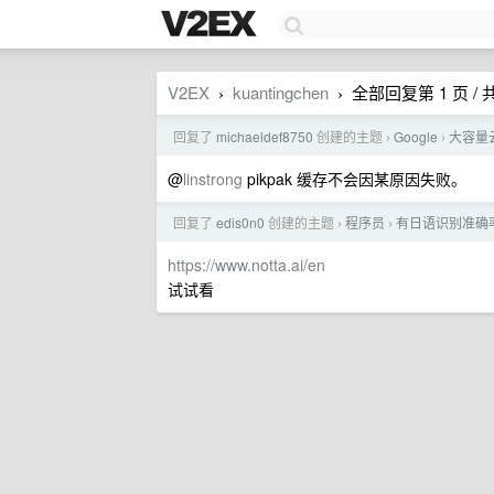
V2EX
kuantingchen
全部回复第 1 页 / 共
›
›
回复了
michaeldef8750
创建的主题
Google
大容量云备
›
›
@
linstrong
pikpak 缓存不会因某原因失败。
回复了
edis0n0
创建的主题
程序员
有日语识别准确率类
›
›
https://www.notta.ai/en
试试看