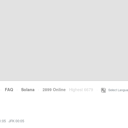
·
FAQ
·
Solana
·
2899 Online
Highest 6679
·
Select Langua
1:05
·
JFK 00:05