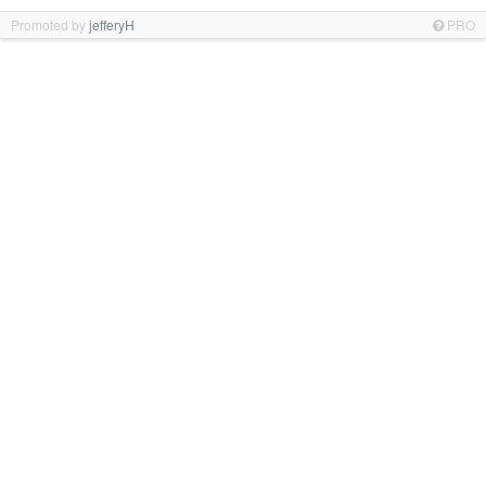
Promoted by
jefferyH
PRO