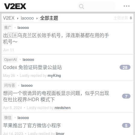
V2EX
laoooo
全部主题
主题总数
8
›
›
推广
•
laoooo
出🇺🇦乌克兰区长效手机号，泽连斯基都在用的手
机号～
Jun 11
OpenAI
•
laoooo
Codex 免验证码登录公益站
28
May 26 • Lastly replied by
myKing
问与答
•
laoooo
想问一个很诡异的电视面板显示问题，似乎只出现
7
在杜比视界/HDR 模式下
Apr 5, 2024 • Lastly replied by
ntedshen
微信
•
laoooo
苹果推出了官方微信小程序
5
Jul 14, 2023 • Lastly replied by
jimor