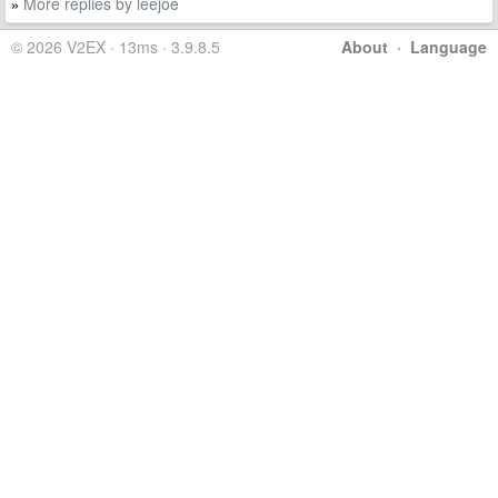
More replies by leejoe
»
© 2026 V2EX · 13ms · 3.9.8.5
About
·
Language