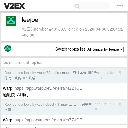
leejoe
V2EX member #481867, joined on 2020-04-06 02:04:02
+08:00
Switch topics list
leejoe's recent replies
Replied to a topic by Aaron7Amelia
mac 上有什么好用的华丽
2024 年 10 月
›
15 日
花哨一点的 ssh 终端
Warp:
https://app.warp.dev/referral/4ZZJGE
速度快+AI 助手
Replied to a topic by keethebest
求 mac 上 iterm 的平替
2024 年 10 月 15
›
日
推荐
Warp:
https://app.warp.dev/referral/4ZZJGE