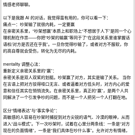
情感老师聊聊。
以下是我跟 AI 的对话，我觉得蛮有用的，你可以看一下：
痛点一：吵架输了就很内耗，一定要赢
在亲密关系里，“吵架想赢”本质上和职场上“不想居于人下”是同一个心
理机制在作祟——你把“吵架的输赢”等同于了“在这段关系里谁掌握话
语权/对方是否还在乎我”。一旦你觉得吵输了，或者对方不服软，你
的高自尊就会受伤，转化为无尽的内耗。
mentality 调整心法：
重新定义亲密关系里的“赢”：
亲密关系是双人双桨的划艇。吵架赢了对方，其实是输了关系。 当你
在言语上把对方驳得哑口无言、或者逼着对方低头时，对方内心的爱
意和信任其实在悄悄流失。在亲密关系里，真正的“赢”，是两个人共
同解决了一个引发争吵的问题，而不是一个人把另一个人打翻在地。
区分“情绪表达”与“事实争论”：
高敏感的人容易在吵架时捕捉到对方尖锐的语气、冷漠的眼神，从而
进入“战斗模式”。下一次吵架时，试着在心里分两条线：一条是“对方
现在的负面情绪”，一条是“我们具体在吵什么事”。允许对方有情绪，