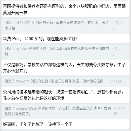
基因提供者和供养者还是有区别的，来个八块腹肌的小鲜肉，里面跟
黄河开闸一样
回复了 k1314521jx 创建的主题
智普今天这波涨价，有点迷，涨了
7 月 31
›
日
快 3 倍
年费 Pro ，1200 买的，现在能卖多少钱？
回复了 akakidz 创建的主题
为什么职场里有些人愿意当吃不到肉的
7 月 29
›
日
狗
不仅是职场，学校生活中都有这样的人，天生的贱骨头奴才命，主子
开心他就开心
回复了 rimworld 创建的主题
国企三方劳务派遣一周体验初见闻
7 月 29 日
›
公司用的技术越老活的越长，搞这一套活搞明白了，想裁你都费劲。
我之前在烟草外包也是这样的环境
回复了 programMrxu 创建的主题
V 友们，恋爱应该怎么谈呢？女朋
7 月 27
›
日
友说没有激情了。
好事啊，半年了也腻了，该换下一个了