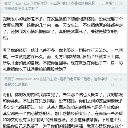
回复了 szwhszw 创建的主题
失业期间打了老婆脸颊和肩膀一下，直接
7 月 20
›
日
判离婚是不是太冤枉了
跟我发小的经历差不多，在家里逼迫下随便相亲结婚，没成想娶了个
女魔头回家，婚后的几年内，每一天安生过，不仅把他家的钱都卷走
了，还把我发小搞出抑郁症了，真的是窝囊死了，关键是被女的打
过。
看了你的经历，估计也差不多，你老婆这一切操作行云流水、一气呵
成，一看就是蓄谋已久，而且对方和你结婚后自始至终就看不上你，
所以才会如此的自我，不把你当回事。现在就是在你出了车、房、彩
礼后把你吃干抹净后拍拍屁股就跑了
回复了 chunchun1028 创建的主题
婚后的老哥帮忙看看，这种争吵
7 月 18
›
日
都是怎么避免的
哥们，你的发的内容我都看完了，去年那个贴也大概看了，我的情况
和你类似，不过好在只是同居，没有结婚。你们之间的这些问题我多
多少少也都经历过一些，从某方面来说咱来的性格也是是有些像的，
其实都是一个内心敏感的人，加上感情经验太少了，在面临一些矛盾
和冲突时没有采用”聪明“的处理办法，才会这样被拿捏。不过这个只
能靠你自己来改善了，为了你们的婚姻和幸福，我真心建议你去找个