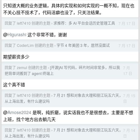
只知道大概的业务逻辑，具体的实现和如何实现的一概不知，现在也
不关心技不技术了，代码洁癖也没了，只关注结果。
回复了 left7410 创建的主题
求推荐：多 AI 平台会话历史管理工具
7 月 17 日
›
@
Higurashi
这个非常不错，谢谢
回复了 CoderLim 创建的主题
字节 4 年美团 3 年，居然没面试
7 月 17 日
›
期望薪资多少
回复了 zemul 创建的主题
[开源]AI 写代码，碎片时间非常多，所以我
7 月
›
17 日
把背单词搬到了 agent 终端上
这个真不错
回复了 left7410 创建的主题
7 月 21 想和对象去大理和丽江玩五六天，
7 月 15
›
日
从上海出发，有什么建议吗
@
Amose2024
是啊，纯折磨，说实话我也不是很想去，主要是不想
上班，找个地方出去躺几天
回复了 left7410 创建的主题
7 月 21 想和对象去大理和丽江玩五六天，
7 月 14
›
日
从上海出发，有什么建议吗