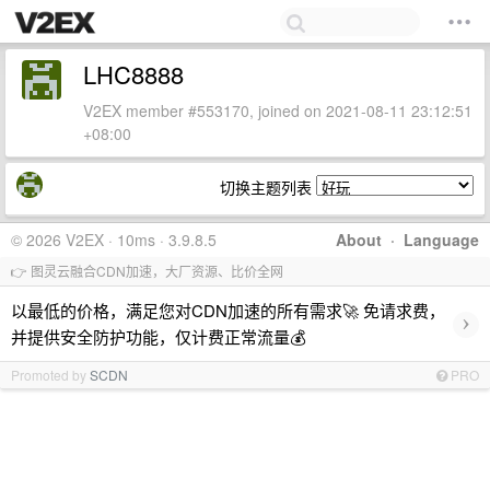
LHC8888
V2EX member #553170, joined on 2021-08-11 23:12:51
+08:00
切换主题列表
© 2026 V2EX · 10ms · 3.9.8.5
About
·
Language
👉 图灵云融合CDN加速，大厂资源、比价全网
以最低的价格，满足您对CDN加速的所有需求🚀 免请求费，
›
并提供安全防护功能，仅计费正常流量💰
Promoted by
SCDN
PRO