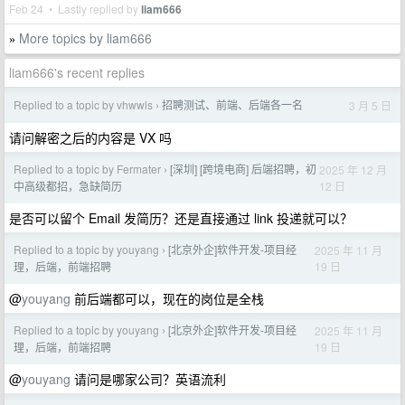
Feb 24 • Lastly replied by
liam666
More topics by liam666
»
liam666's recent replies
Replied to a topic by vhwwls
招聘测试、前端、后端各一名
3 月 5 日
›
请问解密之后的内容是 VX 吗
Replied to a topic by Fermater
[深圳] [跨境电商] 后端招聘，初
2025 年 12 月
›
12 日
中高级都招，急缺简历
是否可以留个 Email 发简历？还是直接通过 link 投递就可以？
Replied to a topic by youyang
[北京外企]软件开发-项目经
2025 年 11 月
›
19 日
理，后端，前端招聘
@
youyang
前后端都可以，现在的岗位是全栈
Replied to a topic by youyang
[北京外企]软件开发-项目经
2025 年 11 月
›
19 日
理，后端，前端招聘
@
youyang
请问是哪家公司？英语流利