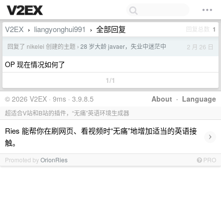
V2EX
liangyonghui991
全部回复
回复总数
1
›
›
回复了 nikelei 创建的主题
28 岁大龄 javaer，失业中迷茫中
2 月 26 日
›
OP 现在情况如何了
1/1
© 2026 V2EX · 9ms · 3.9.8.5
About
·
Language
超适合V站和B站的插件，“无痛”英语环境生成器
Ries 能帮你在刷网页、看视频时“无痛”地增加适当的英语接
›
触。
Promoted by
OrionRies
PRO