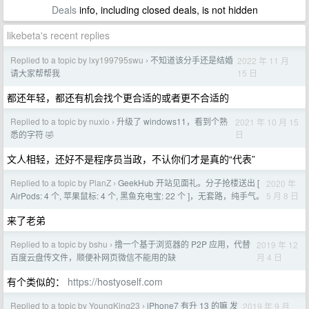
Deals
info, including closed deals, is not hidden
likebeta's recent replies
Replied to a topic by lxy199795swu
不知道该分手还是结婚
2022 年 11 月
›
15 日
请大家帮帮我
都还年轻，都还有机会找个更合适的或者更不合适的
Replied to a topic by nuxio
升级了 windows11，看到个熟
2021 年 10 月 15
›
日
悉的字符 🤣
文人相轻，还好不是程序员当政，不认你们才是真的“代表”
Replied to a topic by PlanZ
GeekHub 开站见面礼。分子抢楼送出 [
2020 年
›
5 月 8 日
AirPods: 4 个, 苹果鼠标: 4 个, 黑鱼充电宝: 22 个 ]，无套路，纯手气。
来了老弟
Replied to a topic by bshu
撸一个基于浏览器的 P2P 应用，代替
2019 年 12
›
月 4 日
百度云盘传文件，顺便补网页微信不能用的缺
有个类似的：
https://hostyoself.com
Replied to a topic by YoungKing23
iPhone7 有升 13 的嘛 发
2019 年 9 月
›