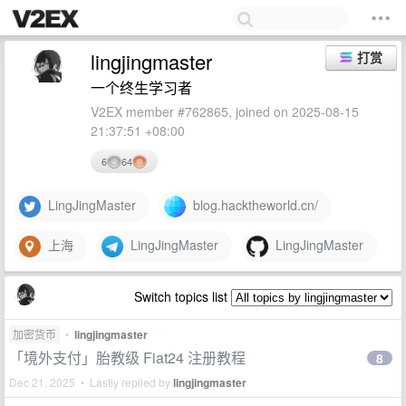
lingjingmaster
打赏
一个终生学习者
V2EX member #762865, joined on 2025-08-15
21:37:51 +08:00
6
64
LingJingMaster
blog.hacktheworld.cn/
上海
LingJingMaster
LingJingMaster
Switch topics list
加密货币
•
lingjingmaster
「境外支付」胎教级 Fiat24 注册教程
8
Dec 21, 2025 • Lastly replied by
lingjingmaster