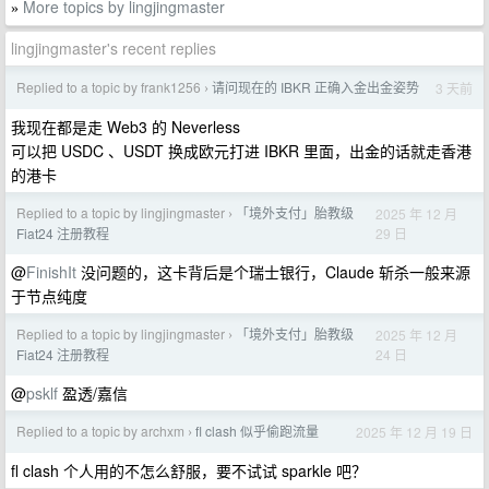
More topics by lingjingmaster
»
lingjingmaster's recent replies
Replied to a topic by frank1256
请问现在的 IBKR 正确入金出金姿势
3 天前
›
我现在都是走 Web3 的 Neverless
可以把 USDC 、USDT 换成欧元打进 IBKR 里面，出金的话就走香港
的港卡
Replied to a topic by lingjingmaster
「境外支付」胎教级
2025 年 12 月
›
29 日
Fiat24 注册教程
@
FinishIt
没问题的，这卡背后是个瑞士银行，Claude 斩杀一般来源
于节点纯度
Replied to a topic by lingjingmaster
「境外支付」胎教级
2025 年 12 月
›
24 日
Fiat24 注册教程
@
psklf
盈透/嘉信
Replied to a topic by archxm
fl clash 似乎偷跑流量
2025 年 12 月 19 日
›
fl clash 个人用的不怎么舒服，要不试试 sparkle 吧？