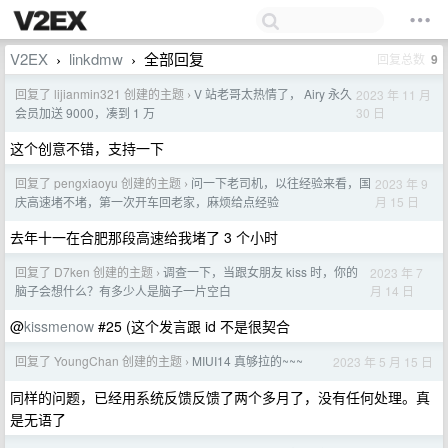
V2EX
linkdmw
全部回复
回复总数
9
›
›
回复了 lijianmin321 创建的主题
V 站老哥太热情了， Airy 永久
2023 年 11 月
›
30 日
会员加送 9000，凑到 1 万
这个创意不错，支持一下
回复了 pengxiaoyu 创建的主题
问一下老司机，以往经验来看，国
2023 年 9
›
月 15 日
庆高速堵不堵，第一次开车回老家，麻烦给点经验
去年十一在合肥那段高速给我堵了 3 个小时
回复了 D7ken 创建的主题
调查一下，当跟女朋友 kiss 时，你的
2023 年 7
›
月 14 日
脑子会想什么？有多少人是脑子一片空白
@
kissmenow
#25 (这个发言跟 id 不是很契合
回复了 YoungChan 创建的主题
MIUI14 真够拉的~~~
2023 年 5 月 15 日
›
同样的问题，已经用系统反馈反馈了两个多月了，没有任何处理。真
是无语了