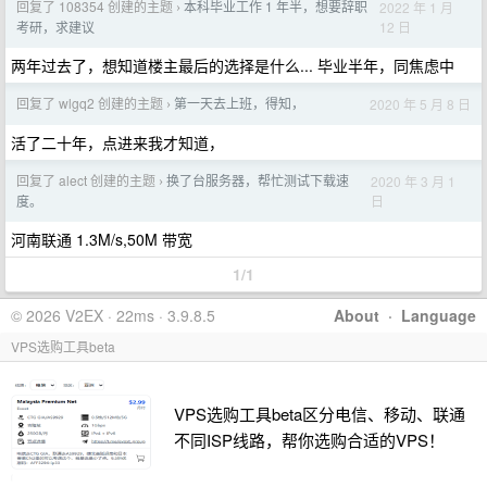
回复了 108354 创建的主题
本科毕业工作 1 年半，想要辞职
2022 年 1 月
›
12 日
考研，求建议
两年过去了，想知道楼主最后的选择是什么... 毕业半年，同焦虑中
回复了 wlgq2 创建的主题
第一天去上班，得知，
2020 年 5 月 8 日
›
活了二十年，点进来我才知道，
回复了 alect 创建的主题
换了台服务器，帮忙测试下载速
2020 年 3 月 1
›
日
度。
河南联通 1.3M/s,50M 带宽
1/1
© 2026 V2EX · 22ms · 3.9.8.5
About
·
Language
VPS选购工具beta
VPS选购工具beta区分电信、移动、联通
不同ISP线路，帮你选购合适的VPS！