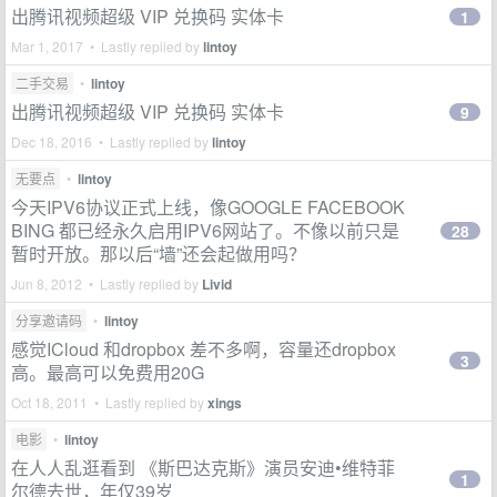
出腾讯视频超级 VIP 兑换码 实体卡
1
Mar 1, 2017 • Lastly replied by
lintoy
二手交易
•
lintoy
出腾讯视频超级 VIP 兑换码 实体卡
9
Dec 18, 2016 • Lastly replied by
lintoy
无要点
•
lintoy
今天IPV6协议正式上线，像GOOGLE FACEBOOK
BING 都已经永久启用IPV6网站了。不像以前只是
28
暂时开放。那以后“墙”还会起做用吗？
Jun 8, 2012 • Lastly replied by
Livid
分享邀请码
•
lintoy
感觉ICloud 和dropbox 差不多啊，容量还dropbox
3
高。最高可以免费用20G
Oct 18, 2011 • Lastly replied by
xings
电影
•
lintoy
在人人乱逛看到 《斯巴达克斯》演员安迪•维特菲
1
尔德去世，年仅39岁