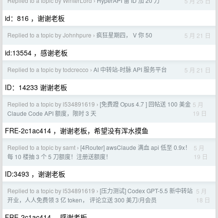
Replied to a topic by WinterLord
HyperAPI 留 ID 加 20 刀
5 月 25 日
›
id：816 ，谢谢老板
Replied to a topic by Johnhpure
疯狂星期四， V 你 50
5 月 21 日
›
id:13554 ，感谢老板
Replied to a topic by todcrecco
AI 中转站-时脉 API 服务平台
5 月 21 日
›
ID：14233 谢谢老板
Replied to a topic by l534891619
[免费蹬 Opus 4.7 ] 回帖送 100 美金
5 月
›
19 日
Claude Code API 额度，限时 3 天
FRE-2c1ac414 ，谢谢老板，希望没有浑水摸鱼
Replied to a topic by samt
[4Router] awsClaude 满血 api 低至 0.9x！
5 月
›
19 日
每 10 楼抽 3 个 5 刀额度！注册送额度！
ID:3493 ，谢谢老板
Replied to a topic by l534891619
[压力测试] Codex GPT-5.5 新中转站
5 月
›
18 日
开业，人人免费领 3 亿 token， 评论立送 300 美刀/月会员
FRE-2c1ac414 ，感谢老板