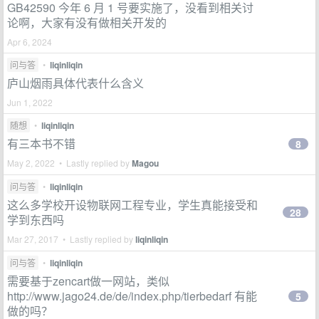
GB42590 今年 6 月 1 号要实施了，没看到相关讨
论啊，大家有没有做相关开发的
Apr 6, 2024
问与答
•
liqinliqin
庐山烟雨具体代表什么含义
Jun 1, 2022
随想
•
liqinliqin
有三本书不错
8
May 2, 2022 • Lastly replied by
Magou
问与答
•
liqinliqin
这么多学校开设物联网工程专业，学生真能接受和
28
学到东西吗
Mar 27, 2017 • Lastly replied by
liqinliqin
问与答
•
liqinliqin
需要基于zencart做一网站，类似
http://www.jago24.de/de/index.php/tierbedarf 有能
5
做的吗？