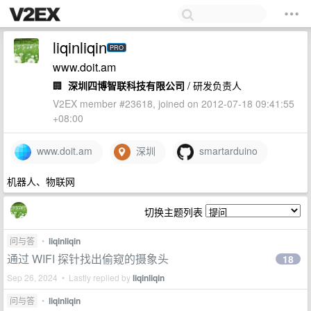
liqinliqin
PRO
www.doit.am
🏢
深圳四博智联科技有限公司
/ 研发负责人
V2EX member #23618, joined on 2012-07-18 09:41:55
+08:00
www.doit.am
深圳
smartarduino
机器人、物联网
切换主题列表
问与答
•
liqinliqin
通过 WIFI 探针找出偷窥的摄象头
18
Sep 26, 2024 • Lastly replied by
liqinliqin
问与答
•
liqinliqin