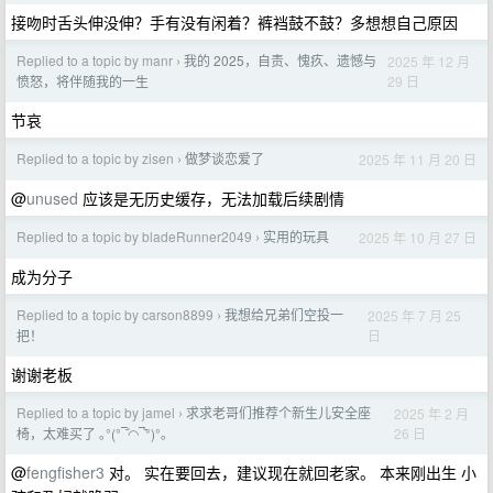
接吻时舌头伸没伸？手有没有闲着？裤裆鼓不鼓？多想想自己原因
Replied to a topic by manr
我的 2025，自责、愧疚、遗憾与
2025 年 12 月
›
29 日
愤怒，将伴随我的一生
节哀
Replied to a topic by zisen
做梦谈恋爱了
2025 年 11 月 20 日
›
@
unused
应该是无历史缓存，无法加载后续剧情
Replied to a topic by bladeRunner2049
实用的玩具
2025 年 10 月 27 日
›
成为分子
Replied to a topic by carson8899
我想给兄弟们空投一
2025 年 7 月 25
›
日
把！
谢谢老板
Replied to a topic by jamel
求求老哥们推荐个新生儿安全座
2025 年 2 月
›
26 日
椅，太难买了 ｡°(°¯᷄◠¯᷅°)°｡
@
fengfisher3
对。 实在要回去，建议现在就回老家。 本来刚出生 小