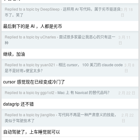
Replied to a topic by DeepSIeep
这样用 AI 写代码，属于劣币驱逐良
3 月 18
›
日
币了。笑了
最后剩下的是 AI ，人都是劣币
Replied to a topic by uCharles
面试很多家最让我恶心的只有这一
3 月 11
›
日
种
继续，加油
Replied to a topic by yuan321
相比 cursor， 100 美刀的 claude code
3 月 8
›
日
是不是好用+便宜太多？
cursor 感觉现在已经变成冷门了
Replied to a topic by ggp1ot2
Mac 上 有 Navicat 的替代品吗？
2 月 22 日
›
datagrip 还不错
Replied to a topic by jianglibo
写代码不再是一种严肃意义的技能，
2 月 22
›
日
类似于驾驶技术了
自动驾驶了，上车睡觉就可以