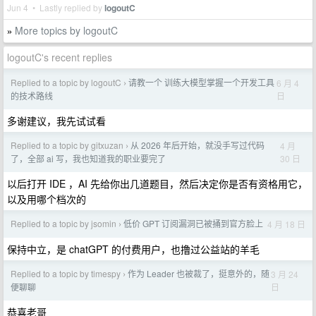
Jun 4 • Lastly replied by
logoutC
More topics by logoutC
»
logoutC's recent replies
Replied to a topic by logoutC
请教一个 训练大模型掌握一个开发工具
6 月 4
›
日
的技术路线
多谢建议，我先试试看
Replied to a topic by gitxuzan
从 2026 年后开始，就没手写过代码
4 月
›
30 日
了，全部 ai 写，我也知道我的职业要完了
以后打开 IDE ，AI 先给你出几道题目，然后决定你是否有资格用它，
以及用哪个档次的
Replied to a topic by jsomin
低价 GPT 订阅漏洞已被捅到官方脸上
4 月 18 日
›
保持中立，是 chatGPT 的付费用户，也撸过公益站的羊毛
Replied to a topic by timespy
作为 Leader 也被裁了，挺意外的，随
3 月 24
›
日
便聊聊
恭喜老哥