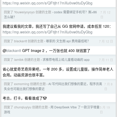
https://mp.weixin.qq.com/s/QFtijh17mXu0vw0tuDyGbg
回复了 Youweiyoyoyo 创建的主题
codex 需要绑定手机号？🈚️+86
7 月 12
›
日
怎么破？
我建议看我的文章，我还写了自己从 GG 官网申请，成本低至 120：
https://mp.weixin.qq.com/s/QFtijh17mXu0vw0tuDyGbg
回复了 blackantt 创建的主题
哪家的 文生图 api 费用最低呢？
7 月 12 日
›
@
blackantt
GPT Image 2 ，一万张也就 400 块钱罢了
回复了 iamlbk 创建的主题
求推荐电视上给儿童看动画的 app
7 月 11 日
›
省心就爱奇艺奇异果吧，一年 200 多，设置成儿童版，操作简单老人
会用。动画资源也很丰富。
回复了 exmorning 创建的主题
AI 写代码比我们想像的要近，程序员离
7 月 8
›
日
失业也可能比我们想像的要近
考古，打卡，看看谁成了🤡
回复了 chunqiuyiyu 创建的主题
用 DeepSeek Vibe 了一款汉字增量
5 月 19
›
日
游戏