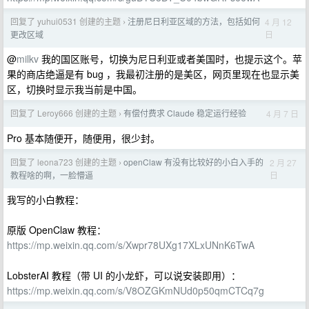
回复了 yuhui0531 创建的主题
注册尼日利亚区域的方法，包括如何
4 月 12
›
日
更改区域
@
milkv
我的国区账号，切换为尼日利亚或者美国时，也提示这个。苹
果的商店绝逼是有 bug ，我最初注册的是美区，网页里现在也显示美
区，切换时显示我当前是中国。
回复了 Leroy666 创建的主题
有偿付费求 Claude 稳定运行经验
4 月 7 日
›
Pro 基本随便开，随便用，很少封。
回复了 leona723 创建的主题
openClaw 有没有比较好的小白入手的
2 月 27
›
日
教程啥的啊，一脸懵逼
我写的小白教程：
原版 OpenClaw 教程：
https://mp.weixin.qq.com/s/Xwpr78UXg17XLxUNnK6TwA
LobsterAI 教程（带 UI 的小龙虾，可以说安装即用）：
https://mp.weixin.qq.com/s/V8OZGKmNUd0p50qmCTCq7g