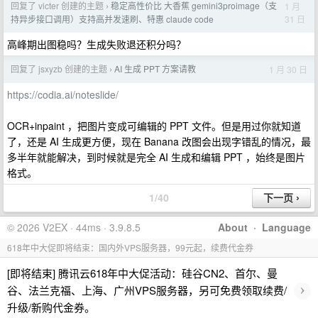
回复了 victer 创建的主题
稳定高性价比 大香蕉 gemini3proimage（支
1 月
›
31 日
持异步接口调用）支持高并发速刷、特惠 claude code
高峰期出图稳吗？生成失败退还积分吗？
回复了 jsxyzb 创建的主题
AI 生成 PPT 方案请教
1 月 30 日
›
https://codia.ai/noteslide/
OCR+inpaint ，把图片变成可编辑的 PPT 文件。但是用过你就知道
了，还是 AI 生成更方便，现在 Banana 改图会出现字错乱的情况，最
多半年就能解决，到时候就是完全 AI 生成和编辑 PPT ，始终是图片
格式。
1/40
© 2026 V2EX · 44ms · 3.9.8.5
About
·
Language
618年中大促即将结束：国内外VPS服务器，99元起，续费代金券
[即将结束] 腾讯云618年中大促活动：硅谷CN2、首尔、曼
›
谷、法兰克福、上海、广州VPS服务器，另可免费领取续费/
升级/新购代金券。