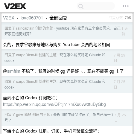
V2EX
love060701
全部回复
回复总数
795
›
›
回复了 raincaptain 创建的主题
youtube 现在家里有三个会员需求，自己
1 天
›
前
开家庭组更划算？
会的，要求谷歌账号地区与购买 YouTube 会员的地区相同
回复了 carpeDiemJll 创建的主题
现在怎么购买稳定 Claude 和
7 月 29
›
日
codex
@
simfilm
不稳了，我写的时候 gg 还是好卡，现在不能买 gg 卡了
回复了 carpeDiemJll 创建的主题
现在怎么购买稳定 Claude 和
7 月 25
›
日
codex
面向小白的 Codex 订阅教程：
https://mp.weixin.qq.com/s/QFtijh17mXu0vw0tuDyGbg
回复了 gdw1986 创建的主题
最近用的中转又拉闸了，想自己搞一个
7 月 25
›
日
号了
写给小白的 Codex 注册、订阅、手机号验证全流程：