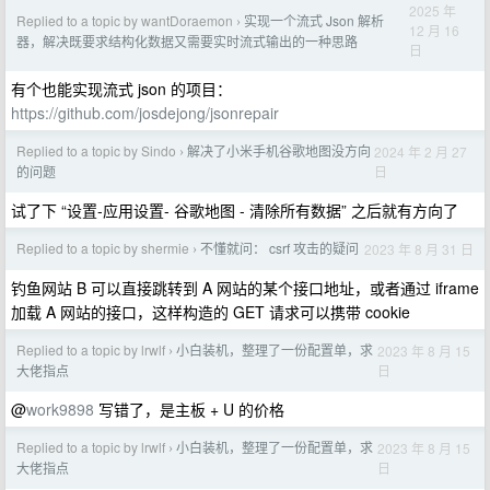
2025 年
Replied to a topic by wantDoraemon
实现一个流式 Json 解析
›
12 月 16
器，解决既要求结构化数据又需要实时流式输出的一种思路
日
有个也能实现流式 json 的项目：
https://github.com/josdejong/jsonrepair
Replied to a topic by Sindo
解决了小米手机谷歌地图没方向
2024 年 2 月 27
›
日
的问题
试了下 “设置-应用设置- 谷歌地图 - 清除所有数据” 之后就有方向了
Replied to a topic by shermie
不懂就问： csrf 攻击的疑问
2023 年 8 月 31 日
›
钓鱼网站 B 可以直接跳转到 A 网站的某个接口地址，或者通过 iframe
加载 A 网站的接口，这样构造的 GET 请求可以携带 cookie
Replied to a topic by lrwlf
小白装机，整理了一份配置单，求
2023 年 8 月 15
›
日
大佬指点
@
work9898
写错了，是主板 + U 的价格
Replied to a topic by lrwlf
小白装机，整理了一份配置单，求
2023 年 8 月 15
›
日
大佬指点