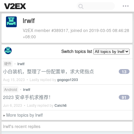
lrwlf
V2EX member #389317, joined on 2019-03-05 08:46:28
+08:00
Switch topics list
硬件
•
lrwlf
小白装机，整理了一份配置单，求大佬指点
13
Aug 15, 2023 • Lastly replied by
gogogo1203
Android
•
lrwlf
2023 安卓手机求推荐！
91
Jun 6, 2023 • Lastly replied by
Catch6
More topics by lrwlf
»
lrwlf's recent replies