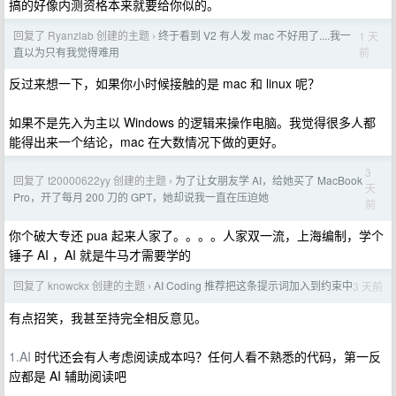
搞的好像内测资格本来就要给你似的。
回复了 Ryanzlab 创建的主题
终于看到 V2 有人发 mac 不好用了....我一
1 天
›
前
直以为只有我觉得难用
反过来想一下，如果你小时候接触的是 mac 和 linux 呢？
如果不是先入为主以 Windows 的逻辑来操作电脑。我觉得很多人都
能得出来一个结论，mac 在大数情况下做的更好。
3
回复了 t20000622yy 创建的主题
为了让女朋友学 AI，给她买了 MacBook
›
天
Pro，开了每月 200 刀的 GPT，她却说我一直在压迫她
前
你个破大专还 pua 起来人家了。。。。人家双一流，上海编制，学个
锤子 AI ，AI 就是牛马才需要学的
回复了 knowckx 创建的主题
AI Coding 推荐把这条提示词加入到约束中
3 天前
›
有点招笑，我甚至持完全相反意见。
1.AI
时代还会有人考虑阅读成本吗？任何人看不熟悉的代码，第一反
应都是 AI 辅助阅读吧