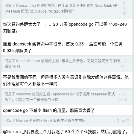
8
回复了 Danswerme 创建的主题
在什么用量下使用官方 DeepSeek API
›
天
(V4 Flash 模型) 比 Claude Pro $20 划算呢？
前
你这算的差距太大了。。。20 刀买 opencode go 可以买 4*60=240
刀额度。
而且 deepseek 缓存命中率很高，首次 0.35 ，后面可能一个任务
0.035 都解决了
回复了 KamenReborn 创建的主题
很多生活矛盾，可能只是双方的“触发
8 天
›
前
阈值”不同
不是触发阈值不同。但是很多人没有意识到有触发阈值这件事情。他
们不理解每个人都是不一样的
回复了 yiranw09 创建的主题
opencode go 似乎能用 deepseek 正式
7 月
›
31 日
版了，但是会有一个很奇怪的报错
opencode go 不减少 flash 的用量，那简直太香了
回复了 Nexora 创建的主题
A 股现在还算是牛市吗
7 月 30 日
›
@
Nexora
那我要说上个月我吃了 60 个点个科技股，然后月底跑了，