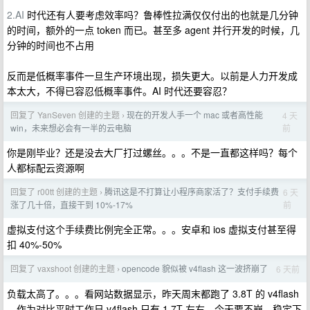
2.AI
时代还有人要考虑效率吗？鲁棒性拉满仅仅付出的也就是几分钟
的时间，额外的一点 token 而已。甚至多 agent 并行开发的时候，几
分钟的时间也不占用
反而是低概率事件一旦生产环境出现，损失更大。以前是人力开发成
本太大，不得已容忍低概率事件。AI 时代还要容忍？
回复了 YanSeven 创建的主题
现在的开发人手一个 mac 或者高性能
4 天
›
前
win，未来想必会有一半的云电脑
你是刚毕业？还是没去大厂打过螺丝。。。不是一直都这样吗？每个
人都标配云资源啊
回复了 r00tt 创建的主题
腾讯这是不打算让小程序商家活了？支付手续费
6 天
›
前
涨了几十倍，直接干到 10%-17%
虚拟支付这个手续费比例完全正常。。。安卓和 ios 虚拟支付甚至得
扣 40%-50%
回复了 vaxshoot 创建的主题
opencode 貌似被 v4flash 这一波挤崩了
6 天前
›
负载太高了。。。看网站数据显示，昨天周末都跑了 3.8T 的 v4flash
。作为对比平时工作日 v4flash 只有 1.7T 左右。今天要不崩，稳定下