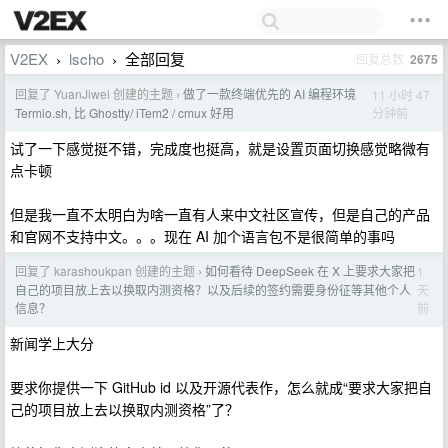
V2EX
lscho
全部回复
回复总数
2675
›
›
回复了 YuanJiwei 创建的主题
做了一款终端优先的 AI 编程环境
11 小时 47
›
分钟前
Termio.sh, 比 Ghostty/ iTem2 / cmux 好用
试了一下感觉挺不错，完成度也挺高，就是设置页面切换感觉略微有
点卡顿
但是我一直不太明白为啥一直有人来中文社区宣传，但是自己的产品
和官网不支持中文。。。现在 AI 加个语言包不是很简单的事吗
回复了 karashoukpan 创建的主题
如何看待 DeepSeek 在 X 上要求大家把
1
›
天
自己的项目放上去以换取内测资格？以及后续的签约需要身份征等其他个人
前
信息？
新闻学上大分
要求你提供一下 GitHub id 以及开源代表作，怎么就成“要求大家把自
己的项目放上去以换取内测资格”了？