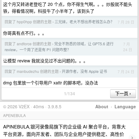
这个月又转进老登吃了 20 个点，你不得生气啊。。。炒股就不能头
铁，得看情况啊，科技牛了小半年了，该到头了
回复了 hpp0hpp 创建的主题
三兄妹，老大不想出养老钱怎么办？
7 月 28 日
›
你哥真有点不行。。。
回复了 andforce 创建的主题
完全不熟悉的领域，让 GPT5.6 进行
7 月
›
24 日
review，一个周了还是有 P1 问题咋整？
让模型 review 我就没见过不出问题的。。。
回复了 manbudezhu 创建的主题
开源作者，没有 Apple 证书
7 月 24 日
›
dmg 包里放一个引导用户 xattr 的脚本吧，没办法
1/134
© 2026 V2EX · 40ms · 3.9.8.5
About
·
Language
APENEBULA
APINEBULA,银河录像局旗下的企业级 AI 聚合平台，背靠大
平台资源，面向开发者、团队与企业用户提供稳定、高性价
›