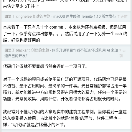
来估计至少 5T 往上
回复了 xinghelee 创建的主题
macOS 原生终端 Termite 1.10 版本发布
7 天前
›
本来看了一下只有几十个 commit ，本来以为还有点初级，但是试用
了一下，似乎有点超出想象。。。然后试用了了一下另外一个 ssh 终
端，好像也挺好用的
回复了 blackantt 创建的主题
似乎开源项目作者不知道/不想利用 AI 来加
7 天
›
前
速自己的开发？
代码门外汉就不要靠想当然来评价一个项目了。
对于一个成熟的项目或者使用量广泛的开源项目，代码落地已经是最
不值钱、最不占用时间、最简单的一件事。光日常维护都得占用一半
精力，新功能推进中方向规划又得占用很大的精力，任何一个重要的
功能，光意见收集、风险评估、开发者讨论都得占用很长的时间。
我经常对不懂写代码的人拿现实中的建筑工程举例，当你看到一座建
筑从零到投入使用，占比最小的就是“盖楼”的环节，软件工程也一
样，“写代码”就是占比最小的环节。