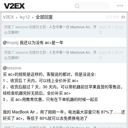
V2EX
lsy12
全部回复
回复总数
23
›
›
回复了 srezone 创建的主题
人生中第一台 Macbook Air，开
2022 年 7 月 23
›
日
心又期待！
@
tinypig
我还以为没有 ac+是一年
回复了 srezone 创建的主题
人生中第一台 Macbook Air，开
2022 年 7 月 21
›
日
心又期待！
@
srezone
买 ac+的规矩是这样的，客服说的都对，但是没说全：
1 、收货后 7 天内，可以线上全价补买 ac+
2 、收货后超过 7 天，30 天内，可以带机器前往苹果直营的零售店，
经检查机器完好无损后，全价补买 ac+
3 、买 ac+用教育优惠，只有在下单机器的时候一起买
我的 MacBook Air ，用了刚刚一年，电池最大容量只有 87%了……还
好买了 ac+，等低于 80%就可以去免费换电池了
回复了 srezone 创建的主题
人生中第一台 Macbook Air，开