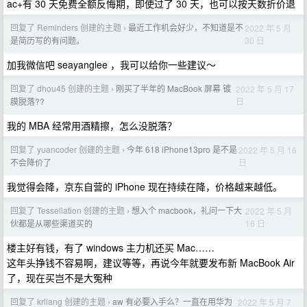
ac+有 30 天免费全额反悔期，即使过了 30 天，也可以按天数折价退
回复了 Reminders 创建的主题
最近工作机会好少，不知道是不
2022 年 5 月
›
30 日
是简历写的有问题。
加我微信吧 seayanglee ，我可以给你一些建议～
回复了 dhou45 创建的主题
刚买了半年的 MacBook 屏幕 镀
2022 年 5 月 17
›
日
膜脱落??
我的 MBA 经常用酒精擦，怎么没脱落？
回复了 yuancoder 创建的主题
今年 618 iPhone13pro 是不是
2022 年 5 月 16
›
日
不会降价了
我觉得会降，京东自营的 iPhone 现在持续在降，价格越来越低。
回复了 Tessellation 创建的主题
想入个 macbook，礼问一下大
2022 年 5 月
›
16 日
伙都是从哪些渠道买的
楼主好有钱，有了 windows 主力机还买 Mac……
这年头挣钱不容易啊，建议等等，再说今年就要发布新 MacBook Air
了，现在买岂不是大冤种
回复了 krliang 创建的主题
aw 有必要入手么？一直在用华为
2022 年 5 月 7
›