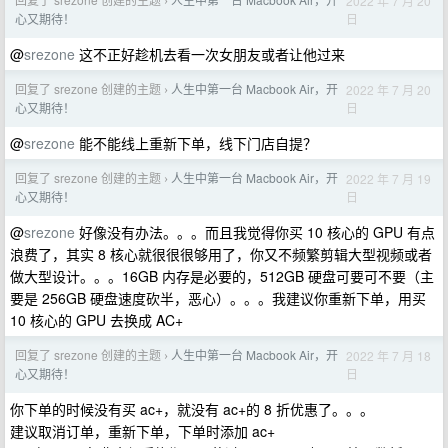
2022 年 7 月 20
›
日
心又期待！
@
srezone
这不正好趁机去看一次女朋友或者让他过来
回复了 srezone 创建的主题
人生中第一台 Macbook Air，开
2022 年 7 月 20
›
日
心又期待！
@
srezone
能不能线上重新下单，线下门店自提？
回复了 srezone 创建的主题
人生中第一台 Macbook Air，开
2022 年 7 月 19
›
日
心又期待！
@
srezone
好像没有办法。。。而且我觉得你买 10 核心的 GPU 有点
浪费了，其实 8 核心就很很很够用了，你又不频繁剪辑大型视频或者
做大型设计。。。16GB 内存是必要的，512GB 硬盘可要可不要（主
要是 256GB 硬盘速度砍半，恶心）。。。我建议你重新下单，用买
10 核心的 GPU 去换成 AC+
回复了 srezone 创建的主题
人生中第一台 Macbook Air，开
2022 年 7 月 18
›
日
心又期待！
你下单的时候没有买 ac+，就没有 ac+的 8 折优惠了。。。
建议取消订单，重新下单，下单时添加 ac+