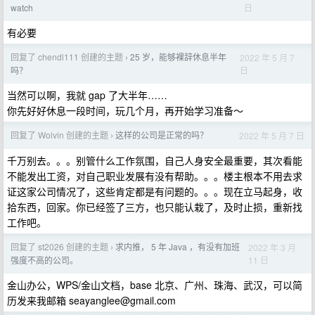
日
watch
有必要
回复了 chendl111 创建的主题
25 岁，能够裸辞休息半年
2022 年 5 月 7
›
日
吗？
当然可以啊，我就 gap 了大半年……
你先好好休息一段时间，玩几个月，再开始学习准备～
回复了 Wolvin 创建的主题
这样的公司是正常的吗？
2022 年 5 月 7 日
›
千万别去。。。别管什么工作氛围，自己人身安全最重要，其次看能
不能发出工资，对自己职业发展有没有帮助。。。楼主根本不用去求
证这家公司情况了，这些肯定都是有问题的。。。现在立马起身，收
拾东西，回家。你已经签了三方，也只能认栽了，及时止损，重新找
工作吧。
回复了 st2026 创建的主题
求内推， 5 年 Java ，有没有加班
2022 年 3 月
›
11 日
强度不高的公司。
金山办公，WPS/金山文档，base 北京、广州、珠海、武汉，可以简
历发来我邮箱
seayanglee@gmail.com