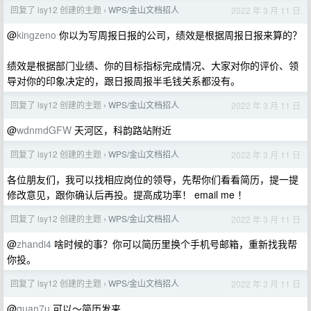
回复了 lsy12 创建的主题
WPS/金山文档招人
2022 年 3 月 11 日
›
@
kingzeno
你以为写周报日报的公司，绩效是根据周报日报来算的？
绩效是根据部门业绩、你的目标指标完成情况、大家对你的评价、领
导对你的印象决定的，跟日报周报半毛钱关系都没有。
回复了 lsy12 创建的主题
WPS/金山文档招人
2022 年 3 月 11 日
›
@
wdnmdGFW
天河区，科韵路站附近
回复了 lsy12 创建的主题
WPS/金山文档招人
2022 年 3 月 11 日
›
各位朋友们，我可以找相应岗位的领导，先帮你们看看简历，提一提
修改意见，跟你确认后再投。提高成功率！ email me ！
回复了 lsy12 创建的主题
WPS/金山文档招人
2022 年 3 月 11 日
›
@
zhandi4
啥时候的事？你可以简历里换个手机号邮箱，重新找我帮
你投。
回复了 lsy12 创建的主题
WPS/金山文档招人
2022 年 3 月 11 日
›
@
quan7u
可以～简历发来