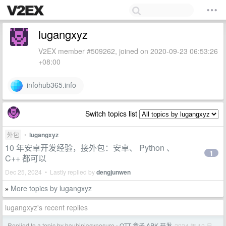
lugangxyz
V2EX member #509262, joined on 2020-09-23 06:53:26
+08:00
infohub365.info
Switch topics list
外包
•
lugangxyz
10 年安卓开发经验，接外包：安卓、 Python 、
1
C++ 都可以
Dec 25, 2024 • Lastly replied by
dengjunwen
More topics by lugangxyz
»
lugangxyz's recent replies
Replied to a topic by bauhiniacynosure
OTT 盒子 APK 开发
2024 年 12 月